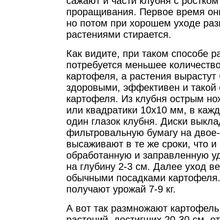
сажают и части клубня с ростком 
проращивания. Первое время они
но потом при хорошем уходе ра
растениями стирается.
Как видите, при таком способе 
потребуется меньшее количеств
картофеля, а растения вырастут
здоровыми, эффективен и такой
картофеля. Из клубня острым н
или квадратики 10x10 мм, в каж
один глазок клубня. Диски выкл
фильтровальную бумагу на двое-т
высаживают в те же сроки, что и
обработанную и заправленную у
на глубину 2-3 см. Далее уход ве
обычными посадками картофеля.
получают урожай 7-9 кг.
А вот так размножают картофель
растений, достигших 20-30 см, 