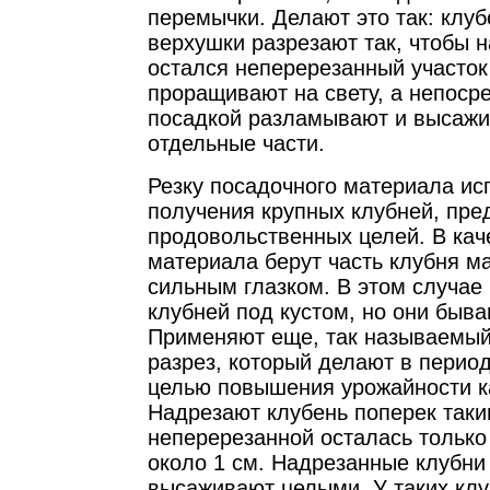
перемычки. Делают это так: клуб
верхушки разрезают так, чтобы 
остался неперерезанный участок 
проращивают на свету, а непоср
посадкой разламывают и высажи
отдельные части.
Резку посадочного материала ис
получения крупных клубней, пре
продовольственных целей. В кач
материала берут часть клубня ма
сильным глазком. В этом случае
клубней под кустом, но они быв
Применяют еще, так называемы
разрез, который делают в период
целью повышения урожайности к
Надрезают клубень поперек таки
неперерезанной осталась только
около 1 см. Надрезанные клубни
высаживают целыми. У таких кл