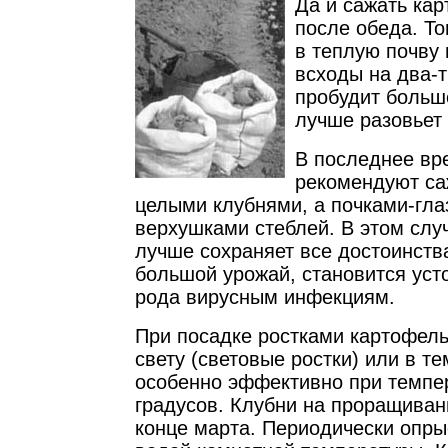
Да и сажать ка
после обеда. То
в теплую почву 
всходы на два-т
пробудит больш
лучше разовьет
В последнее вр
рекомендуют са
целыми клубнями, а почками-гла
верхушками стеблей. В этом слу
лучше сохраняет все достоинства
большой урожай, становится уст
рода вирусным инфекциям.
При посадке ростками картофел
свету (световые ростки) или в те
особенно эффективно при темпе
градусов. Клубни на проращива
конце марта. Периодически опры