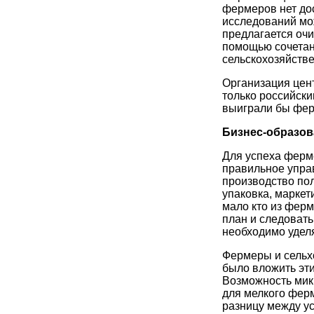
фермеров нет дос
исследований мо
предлагается очи
помощью сочетан
сельскохозяйств
Организация цен
только российски
выиграли бы фер
Бизнес-образов
Для успеха ферм
правильное упра
производство пол
упаковка, маркет
мало кто из ферм
план и следовать
необходимо удел
Фермеры и сельх
было вложить эт
Возможность мик
для мелкого фер
разницу между у