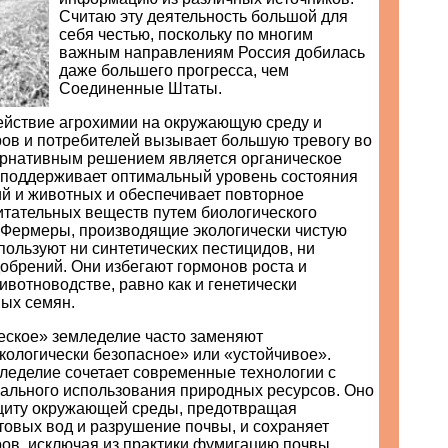
Считаю эту деятельность большой для
себя честью, поскольку по многим
важным направлениям Россия добилась
даже большего прогресса, чем
Соединенные Штаты.
ействие агрохимии на окружающую среду и
ов и потребителей вызывает большую тревогу во
ернативным решением является органическое
 поддерживает оптимальный уровень состояния
ий и животных и обеспечивает повторное
итательных веществ путем биологического
 Фермеры, производящие экологически чистую
пользуют ни синтетических пестицидов, ни
обрений. Они избегают гормонов роста и
ивотноводстве, равно как и генетически
ых семян.
еское» земледелие часто заменяют
кологически безопасное» или «устойчивое».
мледелие сочетает современные технологии с
ального использования природных ресурсов. Оно
щиту окружающей среды, предотвращая
товых вод и разрушение почвы, и сохраняет
ов, исключая из практики фумигацию почвы,