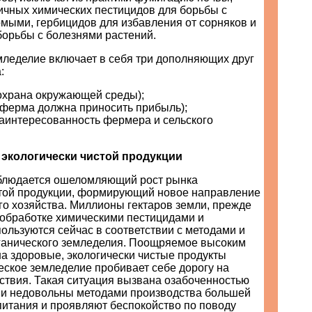
ичных химических пестицидов для борьбы с
мыми, гербицидов для избавления от сорняков и
борьбы с болезнями растений.
мледелие включает в себя три дополняющих друг
:
(охрана окружающей среды);
(ферма должна приносить прибыль);
заинтересованность фермера и сельского
экологически чистой продукции
блюдается ошеломляющий рост рынка
стой продукции, формирующий новое направление
го хозяйства. Миллионы гектаров земли, прежде
обработке химическими пестицидами и
ользуются сейчас в соответствии с методами и
ганического земледелия. Поощряемое высоким
а здоровые, экологически чистые продукты
еское земледелие пробивает себе дорогу на
ствия. Такая ситуация вызвана озабоченностью
ни недовольны методами производства большей
питания и проявляют беспокойство по поводу