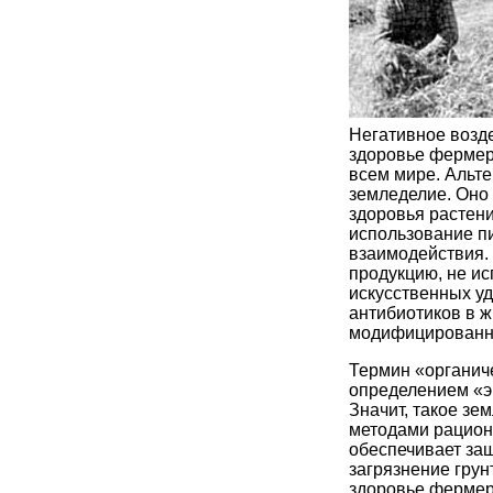
Негативное возд
здоровье фермер
всем мире. Альт
земледелие. Оно
здоровья растен
использование п
взаимодействия.
продукцию, не ис
искусственных уд
антибиотиков в ж
модифицированн
Термин «органич
определением «э
Значит, такое зе
методами рацион
обеспечивает за
загрязнение грун
здоровье фермер