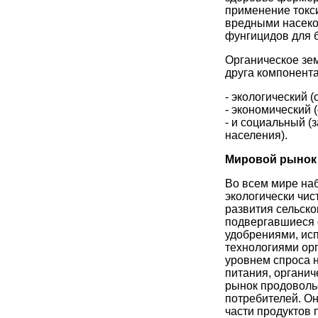
применение токс
вредными насеко
фунгицидов для 
Органическое зе
друга компонента
- экологический 
- экономический 
- и социальный (
населения).
Мировой рынок 
Во всем мире на
экологически чи
развития сельско
подвергавшиеся 
удобрениями, исп
технологиями ор
уровнем спроса н
питания, органич
рынок продоволь
потребителей. О
части продуктов 