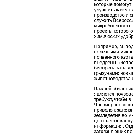
которые помогут 
улучшить качест
производство и 
служить Всеросси
микробиологии се
проекты которог
химических удоб
Например, вывед
полезными микро
почвенного азота
внедрены биопре
биопрепараты дл
грызунами; новы
животноводства и
Важной областью
является почвов
требуют, чтобы в
Чрезмерное испо
привело к загряз
земледелия во мн
централизованну
информация. Отд
загрязняющих ве