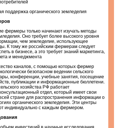
потребителей
ная поддержка органического земледелия
еров
ие фермеры только начинают изучать методы
мледелия. Оно требует более высокого уровня
ормации, чем земледелие, использующее
ды. К тому же российским фермерам следует
спеть в бизнесе, а это требует знаний маркетинга,
чета и менеджмента
ество каналов, с помощью которых фермер
экологически безопасном ведении сельского
нары, конференции, учебные занятия, посещение
йств, публикации и информационные бюллетени.
ельского хозяйства РФ работает
онсультационный отдел, который имеет свои
 всей стране для распространения информации о
огиях органического земледелия. Эти центры
ют индивидуально с каждым фермером.
дования
 объем инвестиций в научные исследования,