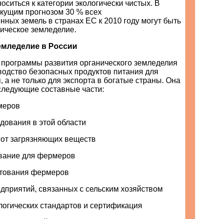
носиться к категории экологически чистых. В
екущим прогнозом 30 % всех
нных земель в странах ЕС к 2010 году могут быть
ническое земледелие.
емледелие в России
 программы развития органического земледелия
водство безопасных продуктов питания для
, а не только для экспорта в богатые страны. Она
 следующие составные части:
меров
дования в этой области
 от загрязняющих веществ
ование для фермеров
итования фермеров
дприятий, связанных с сельским хозяйством
логических стандартов и сертификация