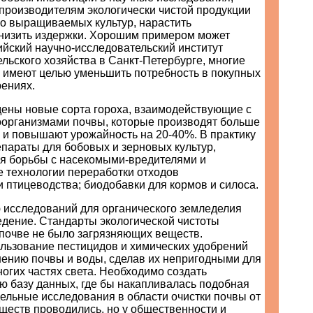
производителям экологически чистой продукции
во выращиваемых культур, нарастить
снизить издержки. Хорошим примером может
йский научно-исследовательский институт
льского хозяйства в Санкт-Петербурге, многие
о имеют целью уменьшить потребность в покупных
рениях.
ены новые сорта гороха, взаимодействующие с
организмами почвы, которые производят больше
 и повышают урожайность на 20-40%. В практику
параты для бобовых и зерновых культур,
я борьбы с насекомыми-вредителями и
е технологии переработки отходов
 птицеводства; биодобавки для кормов и силоса.
 исследований для органического земледелия
едение. Стандарты экологической чистоты
 почве не было загрязняющих веществ.
льзование пестицидов и химических удобрений
нению почвы и воды, сделав их непригодными для
огих частях света. Необходимо создать
ю базу данных, где бы накапливалась подобная
ельные исследования в области очистки почвы от
ществ проводились, но у общественности и