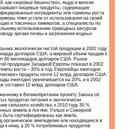
й, как «коровье бешенство», ящур и многие
страивают пищевые продукты, содержащие
ифицированные ингредиенты или гормоны роста
ермеры тоже устали от использования на своей
щих и токсичных химикатов, а специалисты по
альному использованию природных ресурсов
поводу эрозии почвы и загрязнения водных
ынка экологически чистой продукции в 2002 году
лиарда долларов США, а мировой объем продаж к
вит 80 миллиардов долларов США. Рынок
той продукции Западной Европы показал в 2002
темпы роста – 30% в год. Европейцы ежегодно
ические» продукты почти 12 млрд. долларов США.
ады ежегодно увеличивается на 20%, и в 2002
аж составил 10 млрд. долларов США.
женному в Великобритании проекту Закона об
тых продуктах питания и экологически
ии сельского хозяйства, к 2010 году 30 %
нных земель в Англии, Уэльсе и Северной
 быть сертифицированы как земли,
д органическое земледелие или находящиеся в
а к нему, а 20 % потребляемых продуктов