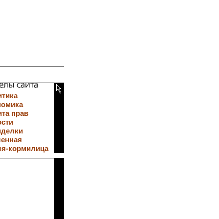
итика
номика
та прав
ости
иделки
ленная
ля-кормилица