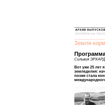
Земля-кор
Программа
Сильвия ЭРХАР
Вот уже 25 лет 
земледелия: на
позже стала ко
международного