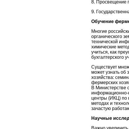
8. Просвещение 
9. Государствен
Обучение ферм
Многие российск
органического зе
технической инф
химические мето
учиться, как преу
бухгалтерского у
Существует множ
может узнать об 
хозяйства: семи
фермерских хозя
В Министерстве с
информационно-к
центры (ИКЦ) по
методах и технол
зачастую работа
Научные иссле
Важно увеличить