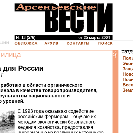
№ 13 (576)
от 25 марта 2004
милица
Пол
Эко
 для России
Защи
Нов
ДТ
Пос
я работаю в области органического
Все
чинала в качестве товаропроизводителя,
Зем
нсультантом национального и
 уровней.
С 1993 года оказываю содействие
российским фермерам – обучаю их
методам экологически безопасного
ведения хозяйства, предоставляя
информацию из различных источников.