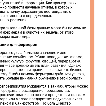
тупа к этой информации. Как пример таких
жно привести научные отчеты, в которых
щать почву, зараженную пестицидами, с
ия компоста и определенных
енных растений.
трализованной базы данных могла бы помочь не
м фермерам в очистке их земель, от этого
меры всего мира.
ание для фермеров
ерского дела большое значение имеет
вление хозяйством. Животноводческая ферма,
евых культур, фруктов, овощей, переработка,
инг – все должно иметь план развития. Однако
еров в состоянии правильно составить бизнес-
 ему. Чтобы помочь фермерам добиться успеха,
ять больше внимания обучению в этой области.
озпредприятия нуждаются в займах, чтобы можно
и средства в расширение производства.
рокредитования по низким процентным ставкам
мера или малого предприятия подчас означает
спехом и банкротством. Но большинство