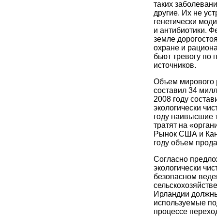
таких заболевани
другие. Их не у
генетически мод
и антибиотики. Ф
земле дорогостоя
охране и рацион
бьют тревогу по 
источников.
Объем мирового р
составил 34 мил
2008 году соста
экологически чис
году наивысшие 
тратят на «орган
Рынок США и Кан
году объем прод
Согласно предло
экологически чис
безопасном веден
сельскохозяйстве
Ирландии должны
используемые по
процессе переход