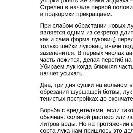
уборки (опять же знаки Зодиака 
Стрелец в начале первой полови
и подкормки прекращаем.
При слабом обрастании новых лу
является одним из секретов дли
как и сама форма луковиц) пере
только шейки луковиц, иначе по
зазеленится. В первых числах а
часть ложится, делая перегиб на
Убираем лук когда ближняя часть
начнет усыхать.
Два, три дня сушки на вольном в
обрезания шуршащей ботвы, лук
тенистых постройках до окончат
Борьба с вредителями, если так
обычная: соляной раствор или л
литров воды. Но на протяжении 
сорта лука нам пришлось это дел