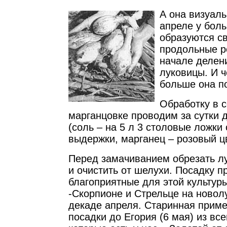
А она визуаль
апреле у бол
образуются с
продольные ре
начале делен
луковицы. И 
больше она по
Обработку в 
марганцовке проводим за сутки д
(соль – на 5 л 3 столовые ложки 
выдержки, марганец – розовый цв
Перед замачиванием обрезать л
и очистить от шелухи. Посадку п
благоприятные для этой культур
-Скорпионе и Стрельце на новол
декаде апреля. Старинная приме
посадки до Егория (6 мая) из вс