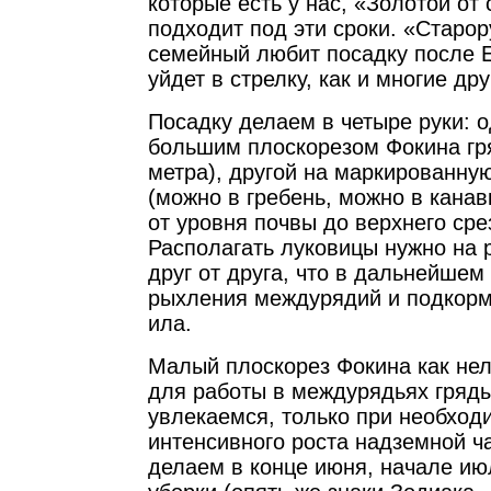
которые есть у нас, «Золотой от
подходит под эти сроки. «Старо
семейный любит посадку после Е
уйдет в стрелку, как и многие дру
Посадку делаем в четыре руки: 
большим плоскорезом Фокина гр
метра), другой на маркированную
(можно в гребень, можно в канавк
от уровня почвы до верхнего сре
Располагать луковицы нужно на 
друг от друга, что в дальнейшем
рыхления междурядий и подкорм
ила.
Малый плоскорез Фокина как не
для работы в междурядьях гряд
увлекаемся, только при необход
интенсивного роста надземной ч
делаем в конце июня, начале ию