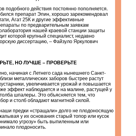
ов подобного действия постоянно пополняется.
бился препарат Эпин, хорошо зарекомендовал
стати, Агат 25К и другие эффективные
репараты по предварительным заявкам
олаборатория нашей краевой станции защиты
дит которой крупный специалист, недавно
орскую диссертацию, – Файзуло Яркулович
РЬТЕ, НО ЛУЧШЕ – ПРОВЕРЬТЕ
но, начиная с Летнего сада нынешнего Санкт-
вблизи металлических заборов быстрее растут
кустарники, увеличивается урожай и повышается
т же эффект наблюдается и на малине, растущей у
толба шпалеры. Это объясняется тем, что
бор и столб обладают магнитной силой.
, наши предки «стращали» долго не плодоносящую
акапывая у их основания старый топор или кусок
онимало угрозу» быть выпиленным или
чинало плодоносить.