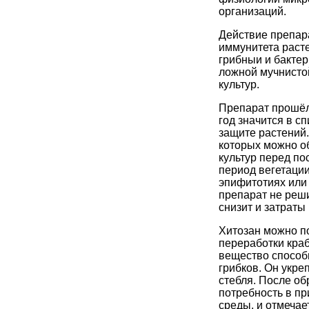
организаций.
Действие препар
иммунитета раст
грибныи и бакте
ложной мучнистой
культур.
Препарат прошёл
год значится в с
защите растений.
которых можно о
культур перед по
период вегетации
эпифитотиях или
препарат не реши
снизит и затраты
Хитозан можно по
переработки краб
вещество способ
грибков. Он укре
стебля. После об
потребность в п
среды, и отмеча