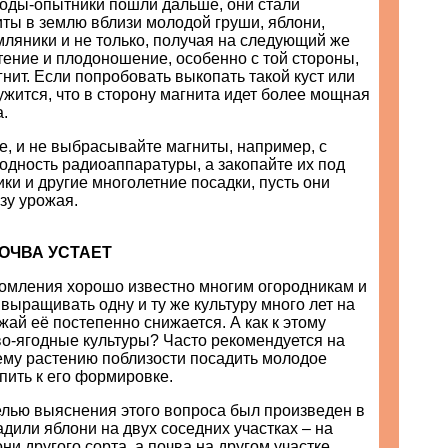
ды-опытники пошли дальше, они стали
ты в землю вблизи молодой груши, яблони,
ляники и не только, получая на следующий же
тение и плодоношение, особенно с той стороны,
гнит. Если попробовать выкопать такой куст или
ужится, что в сторону магнита идет более мощная
.
те, и не выбрасывайте магниты, например, с
одность радиоаппаратуры, а закопайте их под
ики и другие многолетние посадки, пусть они
зу урожая.
ПОЧВА УСТАЕТ
омления хорошо известно многим огородникам и
выращивать одну и ту же культуру много лет на
жай её постепенно снижается. А как к этому
во-ягодные культуры? Часто рекомендуется на
му растению поблизости посадить молодое
пить к его формировке.
елью выяснения этого вопроса был произведен в
или яблони на двух соседних участках – на
ни другого сорта, а почва на другом участке