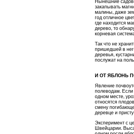
Нынешние садово
закапывать магни
малины, даже зем
год отличное цве
где находится ма
дерево, то обнар
корневая система
Так что не храни
пришедшей в нег
деревья, кустарн
послужат на поль
И ОТ ЯБЛОНЬ 
Явление почвоут
полеводам. Если 
одном месте, уро
относятся плодо
смену погибающе
деревце и присту
Эксперимент с ц
Швейцарии. Высад
одном росли ябло