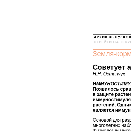
Земля-кор
Советует 
Н.Н. Остапчук
ИММУНОСТИМУ
Появилось срав
в защите расте
иммуностимуля
растений. Одни
является иммун
Основой для разр
многолетних наб
физиологии микро