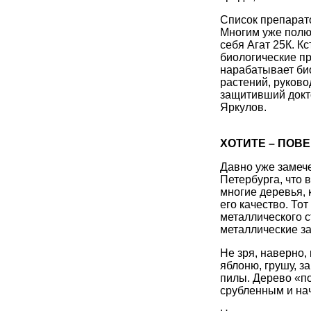
Список препарат
Многим уже полю
себя Агат 25К. К
биологические п
нарабатывает би
растений, руково
защитивший докт
Яркулов.
ХОТИТЕ – ПОВЕ
Давно уже замече
Петербурга, что 
многие деревья, 
его качество. То
металлического с
металлические за
Не зря, наверно
яблоню, грушу, з
пилы. Дерево «п
срубленным и на