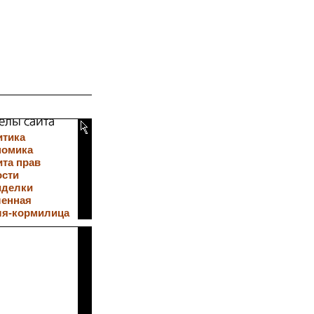
итика
номика
та прав
ости
иделки
ленная
ля-кормилица