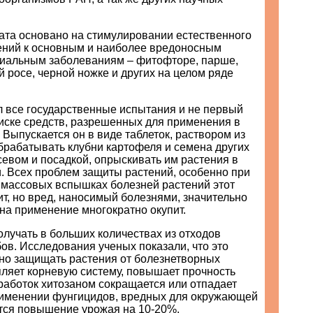
ата основано на стимулировании естественного
ений к основным и наиболее вредоносным
риальным заболеваниям – фитофторе, парше,
 росе, черной ножке и других на целом ряде
 все государственные испытания и не первый
писке средств, разрешенных для применения в
 Выпускается он в виде таблеток, раствором из
брабатывать клубни картофеля и семена других
севом и посадкой, опрыскивать им растения в
. Всех проблем защиты растений, особенно при
 массовых вспышках болезней растений этот
т, но вред, наносимый болезнями, значительно
 на применение многократно окупит.
лучать в больших количествах из отходов
ов. Исследования ученых показали, что это
но защищать растения от болезнетворных
пляет корневую систему, повышает прочность
работок хитозаном сокращается или отпадает
рименении фунгицидов, вредных для окружающей
ется повышение урожая на 10-20%.