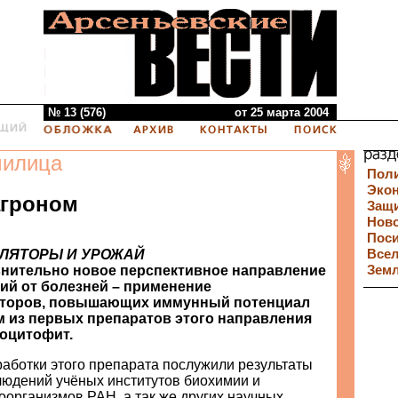
№ 13 (576)
от 25 марта 2004
милица
Пол
Эко
агроном
Защи
Нов
Пос
ЛЯТОРЫ И УРОЖАЙ
Все
нительно новое перспективное направление
Зем
ний от болезней – применение
торов, повышающих иммунный потенциал
м из первых препаратов этого направления
оцитофит.
аботки этого препарата послужили результаты
людений учёных институтов биохимии и
организмов РАН, а так же других научных