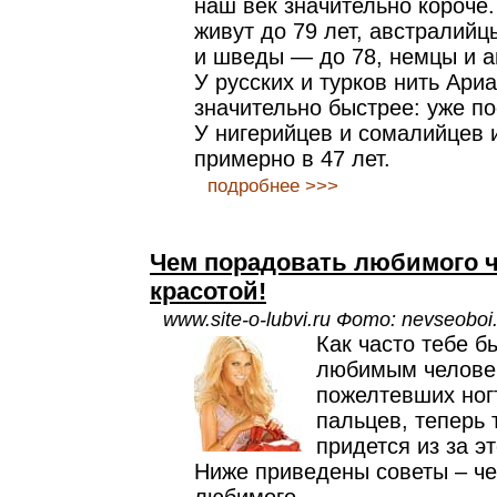
наш век значительно короче
живут до 79 лет, австралийц
и шведы — до 78, немцы и 
У русских и турков нить Ар
значительно быстрее: уже по
У нигерийцев и сомалийцев 
примерно в 47 лет.
подробнее >>>
Чем порадовать любимого 
красотой!
www.site-o-lubvi.ru Фото: nevseoboi
Как часто тебе б
любимым челове
пожелтевших ног
пальцев, теперь 
придется из за э
Ниже приведены советы – ч