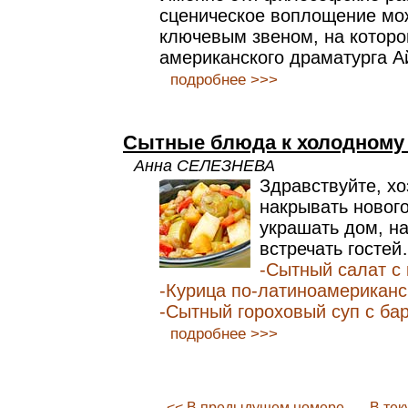
сценическое воплощение мож
ключевым звеном, на которо
американского драматурга А
подробнее >>>
Сытные блюда к холодному 
Анна СЕЛЕЗНЕВА
Здравствуйте, х
накрывать нового
украшать дом, на
встречать госте
-Сытный салат с
-Курица по-латиноамериканс
-Сытный гороховый суп с ба
подробнее >>>
<< В предыдущем номере
В те