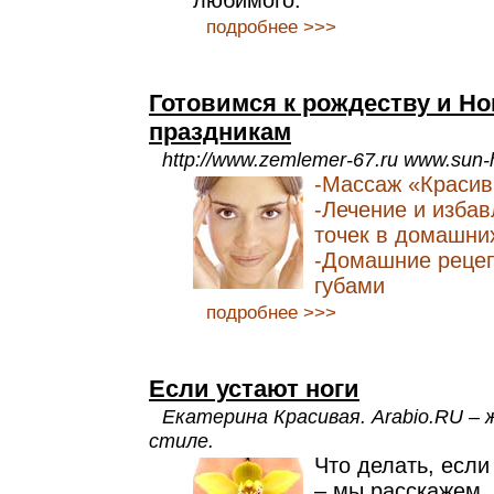
любимого.
подробнее >>>
Готовимся к рождеству и Н
праздникам
http://www.zemlemer-67.ru www.sun-
-Массаж «Красив
-Лечение и избав
точек в домашни
-Домашние рецеп
губами
подробнее >>>
Если устают ноги
Екатерина Красивая. Arabio.RU – 
стиле.
Что делать, если
– мы расскажем, 