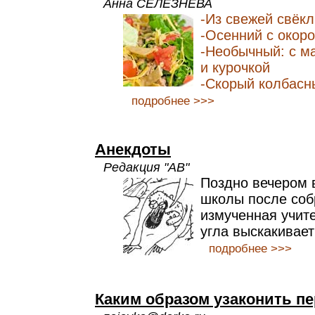
Анна СЕЛЕЗНЕВА
-Из свежей свёк
-Осенний с окор
-Необычный: с м
и курочкой
-Скорый колбасн
подробнее >>>
Анекдоты
Редакция "АВ"
Поздно вечером 
школы после соб
измученная учите
угла выскакивает
подробнее >>>
Каким образом узаконить п