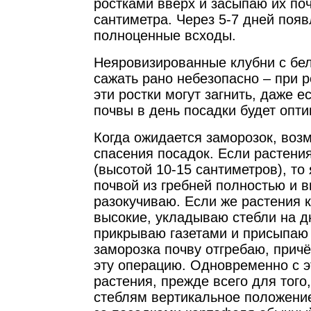
ростками вверх и засыпаю их по
сантиметра. Через 5-7 дней поя
полноценные всходы.
Неяровизированные клубни с бе
сажать рано небезопасно – при 
эти ростки могут загнить, даже 
почвы в день посадки будет опт
Когда ожидается заморозок, воз
спасения посадок. Если растен
(высотой 10-15 сантиметров), то
почвой из гребней полностью и 
разокучиваю. Если же растения 
высокие, укладываю стебли на д
прикрываю газетами и присыпаю
заморозка почву отгребаю, прич
эту операцию. Одновременно с 
растения, прежде всего для того
стеблям вертикальное положени