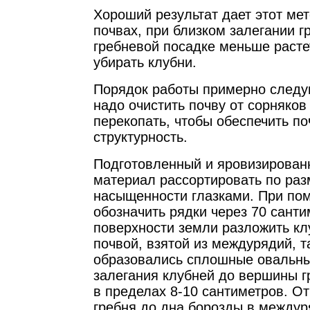
Хороший результат дает этот ме
почвах, при близком залегании г
гребневой посадке меньше расте
убирать клубни.
Порядок работы примерно следу
надо очистить почву от сорняков
перекопать, чтобы обеспечить п
структурность.
Подготовленный и яровизирован
материал рассортировать по раз
насыщенности глазками. При по
обозначить рядки через 70 санти
поверхности земли разложить кл
почвой, взятой из междурядий, т
образовались сплошные овальны
залегания клубней до вершины г
в пределах 8-10 сантиметров. От
гребня до дна борозды в междур