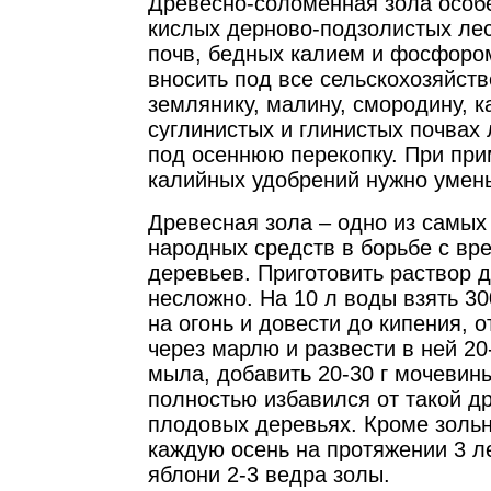
Древесно-соломенная зола особ
кислых дерново-подзолистых ле
почв, бедных калием и фосфоро
вносить под все сельскохозяйст
землянику, малину, смородину, к
суглинистых и глинистых почвах 
под осеннюю перекопку. При пр
калийных удобрений нужно умень
Древесная зола – одно из самых
народных средств в борьбе с в
деревьев. Приготовить раствор 
несложно. На 10 л воды взять 30
на огонь и довести до кипения, о
через марлю и развести в ней 20
мыла, добавить 20-30 г мочевин
полностью избавился от такой др
плодовых деревьях. Кроме золь
каждую осень на протяжении 3 л
яблони 2-3 ведра золы.