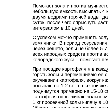
Помогает зола и против мучнисто
небольшую емкость высыпать 4 к
двумя ведрами горячей воды, да
суток, после чего опрыснуть раст
интервалом в 10 дней.
С успехом можно применять золу
земляники. В период созревания
через решето, золы не более 5-7 
всех народных средств против в
колорадского жука – помогает пе
При посадке картофеля я в кажд
горсть золы и перемешиваю ее с
окучивании картофеля, вокруг ка
посыпаю по 1-2 ст. л. всё той же
поднимутся примерно на 15-18 см
картофеля опрыскиваю зольно-
1 кг просеянной золы кипячу в 1
15 мин., раствор настаиваю двое