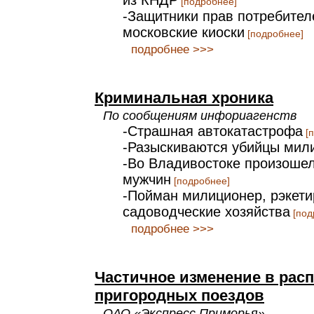
из КНДР
[подробнее]
-Защитники прав потребител
московские киоски
[подробнее]
подробнее >>>
Криминальная хроника
По сообщениям инфориагенств
-Страшная автокатастрофа
[п
-Разыскиваются убийцы мил
-Во Владивостоке произоше
мужчин
[подробнее]
-Пойман милиционер, рэкет
садоводческие хозяйства
[под
подробнее >>>
Частичное изменение в рас
пригородных поездов
ОАО «Экспресс Приморья»