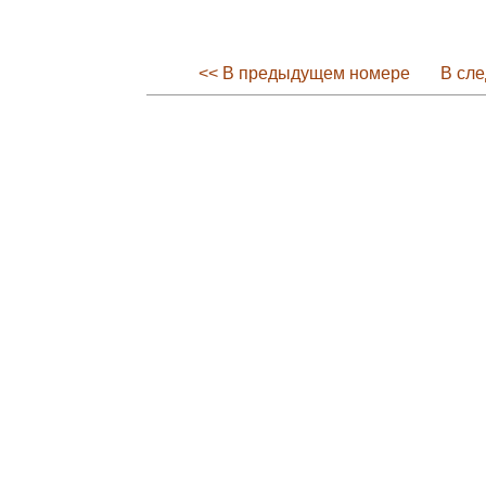
<< В предыдущем номере
В сл