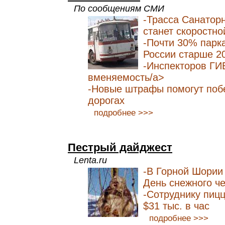
По сообщениям СМИ
-Трасса Санаторн
станет скоростно
-Почти 30% парка
России старше 2
-Инспекторов ГИ
вменяемость/a>
-Новые штрафы помогут побе
дорогах
подробнее >>>
Пестрый дайджест
Lenta.ru
-В Горной Шории
День снежного ч
-Сотруднику пицц
$31 тыс. в час
подробнее >>>