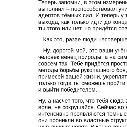
Теперь запомни, в этом измерен
выполнил – поспособствовал ун
адептов тёмных сил. И теперь у 
выхода, как только идти до конца
ты этого или нет, но придётся с
– Как это, разве люди несоверш
– Ну, дорогой мой, это ваши учё
человек венец природы, а на са
совсем так. Тебе придётся прост
методы борьбы рукопашного боя,
примесей вашей жизни, укреплять
только тогда ты сможешь пройти
и выйти победителем.
Ну, а насчёт того, что тебя сюда
воле, не сокрушайся. Сейчас во
интенсивно проявляются тёмные с
они проникли во властные струк
их в личных целях. В конце концо