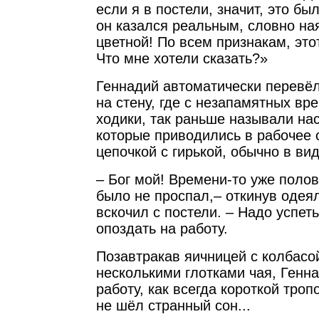
если я в постели, значит, это бы
он казался реальным, словно ная
цветной! По всем признакам, это
Что мне хотели сказать?»
Геннадий автоматически перевёл
на стену, где с незапамятных вр
ходики, так раньше называли на
которые приводились в рабочее 
цепочкой с гирькой, обычно в ви
– Бог мой! Времени-то уже полов
было не проспал,– откинув одея
вскочил с постели. – Надо успеть
опоздать на работу.
Позавтракав яичницей с колбасой
несколькими глотками чая, Генн
работу, как всегда короткой троп
не шёл странный сон...