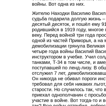
войны. Вот одна из них.
Жителю Находки Василию Васил
судьба подарила долгую жизнь –
десятый десяток, и пошёл ему 91
родившийся в 1919 году, многое
веку. Перед войной три года про
одной из частей Приморья, а на
демобилизации грянула Великая
четыре года войны Василий Вас
инструктором в учебке. Учил сол
танками, Т-34 в том числе, и ам
поступавшей по ленд-лизу. В об
отслужил 7 лет, демобилизовав
Он никогда не обивал пороги инс
требовал для себя никаких льгот
старости. Но случилось так, что 
приехал однополчанин с просьбо
участие в войне. Вот тогда-то и 
так? Всю войну оттрубил, добро