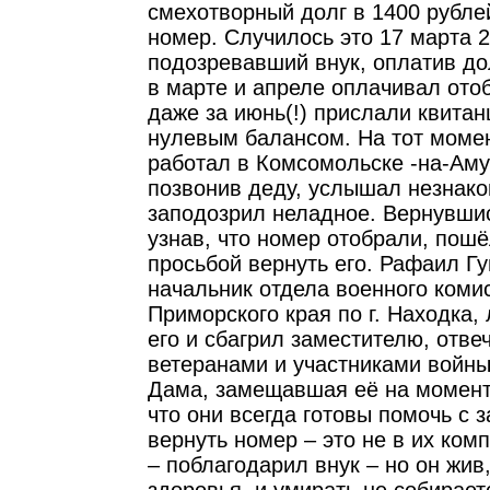
смехотворный долг в 1400 рубле
номер. Случилось это 17 марта 2
подозревавший внук, оплатив до
в марте и апреле оплачивал ото
даже за июнь(!) прислали квитан
нулевым балансом. На тот моме
работал в Комсомольске -на-Аму
позвонив деду, услышал незнако
заподозрил неладное. Вернувшис
узнав, что номер отобрали, пошё
просьбой вернуть его. Рафаил Г
начальник отдела военного коми
Приморского края по г. Находка
его и сбагрил заместителю, отве
ветеранами и участниками войны
Дама, замещавшая её на момент 
что они всегда готовы помочь с 
вернуть номер – это не в их ком
– поблагодарил внук – но он жив