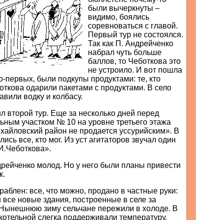
были вычеркнуты –
видимо, боялись
соревноваться с главой.
Первый тур не состоялся.
Так как П. Андрейченко
набрал чуть больше
баллов, то Чеботкова это
не устроило. И вот пошла
о-первых, были подкупы продуктами: те, кто
откова одарили пакетами с продуктами. В село
авили водку и колбасу.
л второй тур. Еще за несколько дней перед
ьным участком № 10 на уровне третьего этажа
хайловский район не продается уссурийским». В
ись все, кто мог. Из уст агитаторов звучал один
.И.Чеботкова».
дрейченко молод. Но у него были планы привести
к.
раблен: все, что можно, продано в частные руки:
 все новые здания, построенные в селе за
 Нынешнюю зиму сельчане пережили в холоде. В
котельной слегка поддерживали температуру,