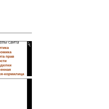
итика
номика
та прав
ости
иделки
ленная
ля-кормилица