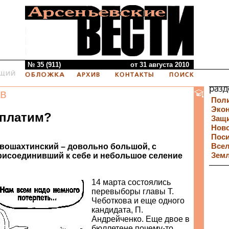
№ 35 (911)
от 31 августа 2010
в
Пол
Эко
 платим?
Защи
Нов
Пос
вошахтинский – довольно большой, с
Все
рисоединивший к себе и небольшое селение
Зем
14 марта состоялись
перевыборы главы Т.
Чеботкова и еще одного
кандидата, П.
Андрейченко. Еще двое в
бюллетене почему-то