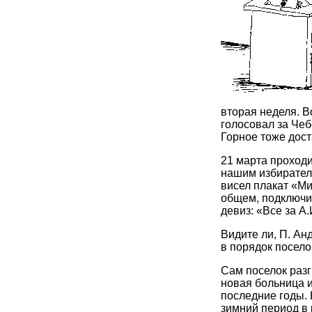
вторая неделя. В
голосовал за Чеб
Горное тоже дост
21 марта проходи
нашим избирател
висел плакат «Ми
общем, подключил
девиз: «Все за А
Видите ли, П. Ан
в порядок посело
Сам поселок разг
новая больница и
последние годы.
зимний период в 