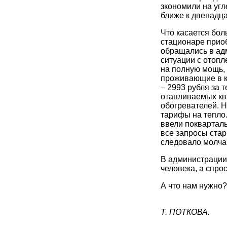
зкономили на угл
ближе к двенадца
Что касается бол
стационаре прио
обращались в ад
ситуации с отопл
на полную мощь, 
проживающие в к
– 2993 рубля за 
отапливаемых кв
обогревателей. 
тарифы на тепло
ввели покварталь
все запросы стар
следовало молчан
В администрации
человека, а спро
А что нам нужно?
Т. ПОТКОВА.