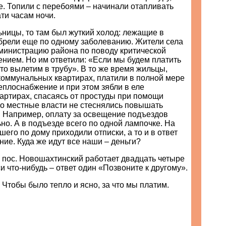
е. Топили с перебоями – начинали отапливать
ти часам ночи.
ьницы, то там был жуткий холод: лежащие в
брели еще по одному заболеванию. Жители села
министрацию района по поводу критической
ением. Но им ответили: «Если мы будем платить
то вылетим в трубу». В то же время жильцы,
оммунальных квартирах, платили в полной мере
теплоснабжение и при этом зябли в еле
артирах, спасаясь от простуды при помощи
Но местные власти не стеснялись повышать
. Например, оплату за освещение подъездов
но. А в подъезде всего по одной лампочке. На
шего по дому приходили отписки, а то и в ответ
ие. Куда же идут все наши – деньги?
 пос. Новошахтинский работает двадцать четыре
си что-нибудь – ответ один «Позвоните к другому».
 Чтобы было тепло и ясно, за что мы платим.