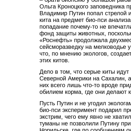
Ольга Кроноцкого заповедника п
Владимир Путин попал стрелой и
кита на предмет био-пси анализа
попадание почему-то не впечат
фонд защиты животных, поскольк
«Роснефть» продолжала двухме
сейсморазведку на мелководье у
что, по мнению экологов, создае
этих китов.
Дело в том, что серые киты идут
Северной Америки на Сахалин, а
них всего лишь что-то вроде при
обилием корма, где они делают к
Пусть Путин и не угодил эколога
био-пси эксперимент подарил п
экстрим, чего ему явно не хвати
туманы не позволили Путину при
Норильске, где по сообщениям о