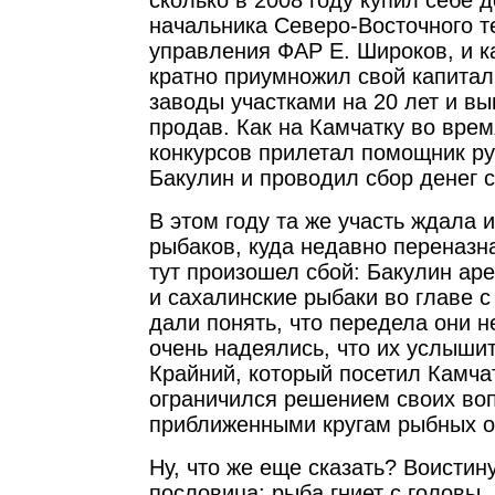
сколько в 2008 году купил себе 
начальника Северо-Восточного т
управления ФАР Е. Широков, и ка
кратно приумножил свой капитал
заводы участками на 20 лет и вы
продав. Как на Камчатку во вре
конкурсов прилетал помощник р
Бакулин и проводил сбор денег 
В этом году та же участь ждала 
рыбаков, куда недавно переназн
тут произошел сбой: Бакулин аре
и сахалинские рыбаки во главе 
дали понять, что передела они н
очень надеялись, что их услыши
Крайний, который посетил Камчат
ограничился решением своих воп
приближенными кругам рыбных о
Ну, что же еще сказать? Воистин
пословица: рыба гниет с головы.