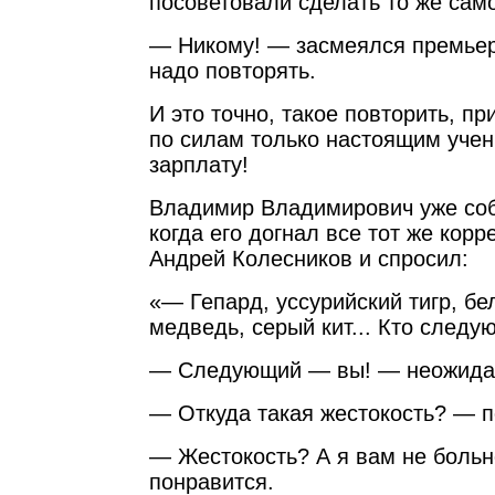
посоветовали сделать то же сам
— Никому! — засмеялся премьер
надо повторять.
И это точно, такое повторить, пр
по силам только настоящим уче
зарплату!
Владимир Владимирович уже соб
когда его догнал все тот же кор
Андрей Колесников и спросил:
«— Гепард, уссурийский тигр, б
медведь, серый кит... Кто след
— Следующий — вы! — неожидан
— Откуда такая жестокость? — п
— Жестокость? А я вам не боль
понравится.