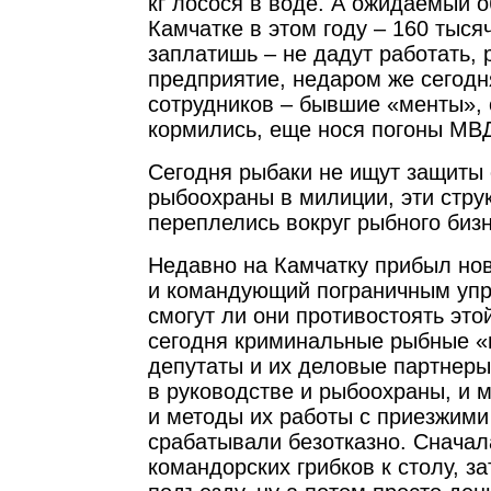
кг лосося в воде. А ожидаемый 
Камчатке в этом году – 160 тыся
заплатишь – не дадут работать, 
предприятие, недаром же сегод
сотрудников – бывшие «менты», о
кормились, еще нося погоны МВ
Сегодня рыбаки не ищут защиты 
рыбоохраны в милиции, эти стру
переплелись вокруг рыбного биз
Недавно на Камчатку прибыл но
и командующий пограничным упр
смогут ли они противостоять эт
сегодня криминальные рыбные «
депутаты и их деловые партнеры
в руководстве и рыбоохраны, и 
и методы их работы с приезжими
срабатывали безотказно. Сначал
командорских грибков к столу, з