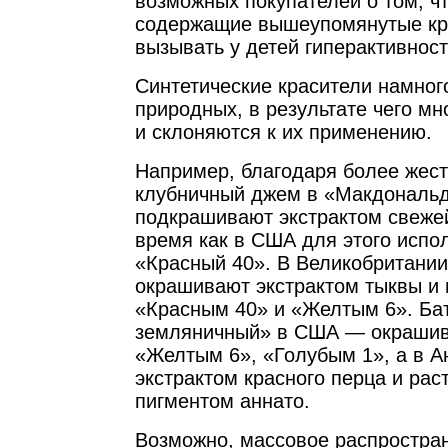
возможных покупателей о том, чт
содержащие вышеупомянутые кр
вызывать у детей гиперактивност
Синтетические красители намно
природных, в результате чего мн
и склоняются к их применению.
Например, благодаря более жес
клубничный джем в «Макдональд
подкрашивают экстрактом свежей
время как в США для этого испо
«Красный 40». В Великобритани
окрашивают экстрактом тыквы и 
«Красным 40» и «Желтым 6». Ба
земляничный» в США — окрашив
«Желтым 6», «Голубым 1», а в А
экстрактом красного перца и ра
пигментом аннато.
Возможно, массовое распростран