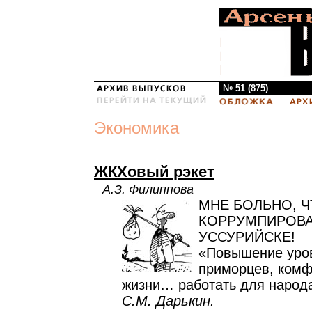
№ 51 (875)
Экономика
ЖКХовый рэкет
А.З. Филиппова
МНЕ БОЛЬНО, Ч
КОРРУМПИРОВ
УССУРИЙСКЕ!
«Повышение уров
приморцев, комф
жизни… работать для наро
С.М. Дарькин.