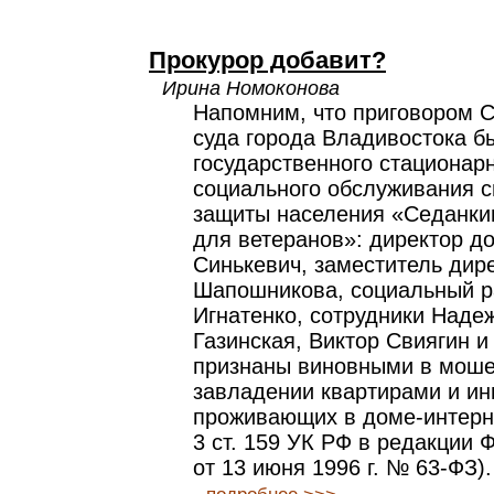
Прокурор добавит?
Ирина Номоконова
Напомним, что приговором С
суда города Владивостока б
государственного стационар
социального обслуживания 
защиты населения «Седанки
для ветеранов»: директор д
Синькевич, заместитель дир
Шапошникова, социальный р
Игнатенко, сотрудники Наде
Газинская, Виктор Свиягин 
признаны виновными в мош
завладении квартирами и и
проживающих в доме-интернат
3 ст. 159 УК РФ в редакции 
от 13 июня 1996 г. № 63-ФЗ).