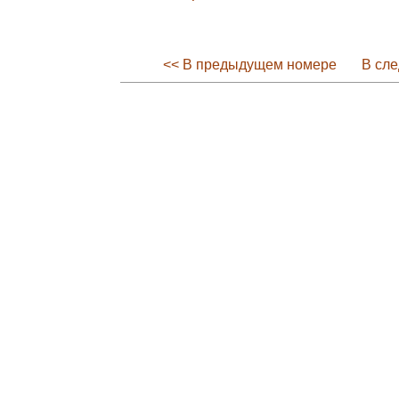
<< В предыдущем номере
В сл