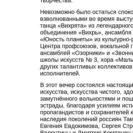
творчества.
Невозможно было остаться спок
взволнованными во время высту
танца «Вихрята» из легендарног
объединения «Вихрь», ансамбля 
«Юность планеты» из культурно-
Центра профсоюзов, вокальной г
ансамблей «Озорники» и «Звонни
школы искусств № 3, хора «Мал
других талантливых коллективов
исполнителей.
В этот вечер состоялся настоящ
искусства, искусства чистого, зд
замутнённого вольностями и по
эстрады, благодаря усилиям ист
пропагандистов и сохранителей 
наследия поколений россиян Та
Евгения Евдокимова, Сергея Стр
Валентины и Дмитрия Компанец и