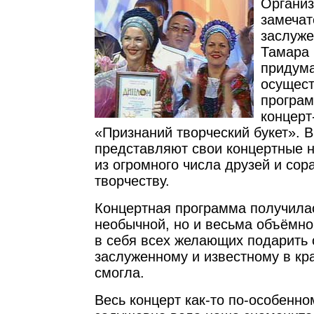
Организ
замечат
заслуже
Тамара 
придума
осущес
програм
концерт
«Признаний творческий букет». 
представляют свои концертные 
из огромного числа друзей и сор
творчеству.
Концертная программа получилас
необычной, но и весьма объёмно
в себя всех желающих подарить
заслуженному и известному в кр
смогла.
Весь концерт как-то по-особенно