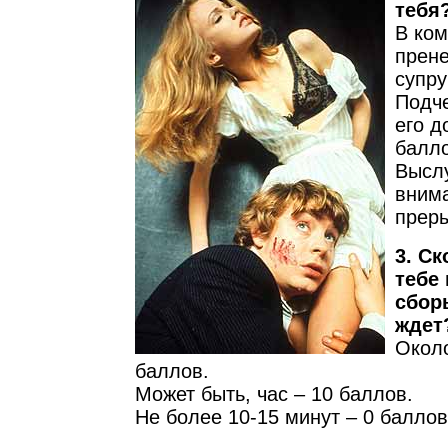
тебя
В ко
прен
супру
Подч
его д
балло
Высл
внима
преры
3. С
тебе
сборы
ждет
Около
баллов.
Может быть, час – 10 баллов.
Не более 10-15 минут – 0 баллов