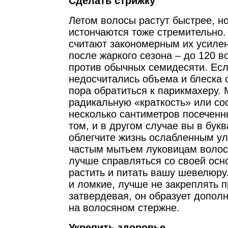
Сделать стрижку
Летом волосы растут быстрее, н
истончаются тоже стремительно.
считают закономерным их усиле
после жаркого сезона – до 120 в
против обычных семидесяти. Есл
недосчитались объема и блеска 
пора обратиться к парикмахеру.
радикальную «краткость» или сос
несколько сантиметров посеченн
том, и в другом случае вы в бу
облегчите жизнь ослабленным у
частым мытьем луковицам волос,
лучше справляться со своей осн
растить и питать вашу шевелюру
и ломкие, лучше не закреплять п
затвердевая, он образует допол
на волосяном стержне.
Укрепить здоровье