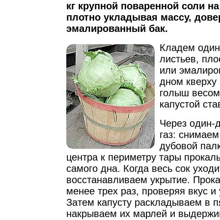
кг крупной поваренной соли на 
плотно укладывая массу, дове
эмалированный бак.
Кладем один
листьев, пл
или эмалиро
дном кверху 
голыш весом 
капустой ста
Через один-
газ: снимаем
дубовой палк
центра к периметру тары прокал
самого дна. Когда весь сок уходи
восстанавливаем укрытие. Прок
менее трех раз, проверяя вкус и 
Затем капусту раскладываем в п
накрываем их марлей и выдержи