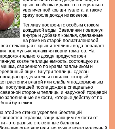
крыш хозблока и даже со специально
увеличенной крыши туалета, а также
сразу после дождя из кюветов.
Теплицу построил с особым стоком
дождевой воды. Завалинки повернул
внутрь и добавил крылья, сделанные
на раме из старой полиэтиленовой
м вся стекающая с крыши теплицы вода попадает
ия под мульчу, увлажняя корни томатов. На
, продолжительного дождя предусмотрен
панную возле теплицы емкость, состоящую из
 мешка, сваренного по краям паяльником и
еревянный ящик. Внутри теплицы сделан
овод-распределитель из опилок, который
ает растения влагой или слабым подкормочным
ды, поступившей после дождя в специально
 северной стороны теплицы и наружной торцевой
но заполненные емкости, которые действуют по
бной бутылки».
а этой же стенке укреплен блестящий
же является экраном, защищающим емкости от
ти - это разные стеклянные баллоны,
большие огнетушители, но лучше всего молочный