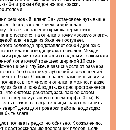
ую 40-литровый бидон из-под краски,
роителями.
пил резиновый шланг. Бак установлен чуть выше
ага». Перед заполнением водой шланг
рху. После заполнения крышка герметично
ланг опускается на опилки в точку «воздух-влага».
евой влаги вода из бака не поступает.
кового водовода представляет собой дренаж с
любых влагопроводящих материалов. Между
ными рядами томатов копаю садовым совком или
анной лопаточкой траншею шириной 10 см и
Можно шире и глубже, в зависимости от размера
ательно без больших углублений и возвышений.
пилок (10 см). Сажаю в ранее намеченные ямки
 поливаю, в том числе и опилки, а можно, и даже
оду из бака и понаблюдать, как распространяется
ь, что система работает, засыпаю ее слоем
ю, а сверху мульчирую слоем торфа (3 см). В
о есть с южного торца теплицы, надо поставить
у вверх" дном для проверки работы водовода:
а быть влага.
ют поливать редко, но обильно. К сожалению,
ит к растрескиванию поспевших плодов. Если