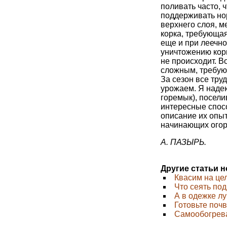
поливать часто, 
поддерживать но
верхнего слоя, 
корка, требующая
еще и при леечно
уничтожению кор
не происходит. В
сложным, требую
За сезон все тр
урожаем. Я надею
горемык), посели
интересные спос
описание их опы
начинающих огоро
А. ПАЗЫРЬ.
Другие статьи 
Квасим на це
Что сеять под
А в одежке л
Готовьте поч
Cамообогрев