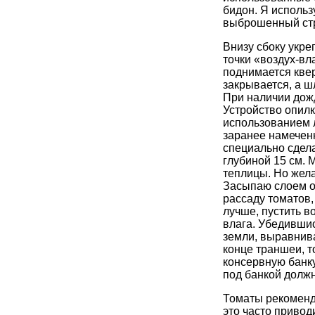
бидон. Я использ
выброшенный ст
Внизу сбоку укре
точки «воздух-вл
поднимается кве
закрывается, а ш
При наличии дожд
Устройство опил
использованием 
заранее намечен
специально сдел
глубиной 15 см. 
теплицы. Но жел
Засыпаю слоем о
рассаду томатов,
лучше, пустить в
влага. Убедившис
земли, выравнива
конце траншеи, т
консервную банк
под банкой должн
Томаты рекоменду
это часто привод