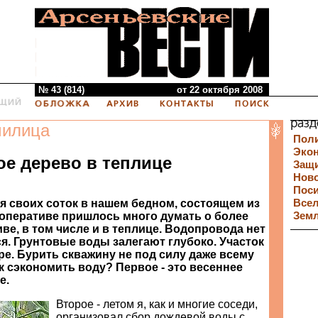
№ 43 (814)
от 22 октября 2008
милица
Пол
Эко
е дерево в теплице
Защи
Нов
Пос
я своих соток в нашем бедном, состоящем из
Все
оперативе пришлось много думать о более
Зем
е, в том числе и в теплице. Водопровода нет
я. Грунтовые воды залегают глубоко. Участок
е. Бурить скважину не под силу даже всему
к сэкономить воду? Первое - это весеннее
е.
Второе - летом я, как и многие соседи,
организовал сбор дождевой воды с