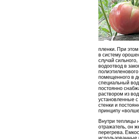
пленки. При это
в систему орошен
случай сильного
водоотвод в зако
полиэтиленового
помещенного в д
специальный вод
постоянно снабж
раствором из во
установленные с
стенки и постоян
принципу «волше
Внутри теплицы н
отражатель, он 
перегрева. Емкос
использованные 