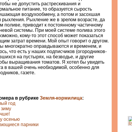
чтобы не допустить растрескивания и
рмальное питание, то образуется сырость
мешающая воздухообмену, а потом и засохшая
 рыхления. Рыхление же в зрелом возрасте, да
м поливе, приводит к постоянному частичному
невой системы. При моей системе полива этого
озможно, кому-то этот способ может показаться
щим затрат времени. Мой опыт говорит о другом.
уды многократно оправдываются и временем, и
сь, что есть у наших подписчиков (огородников-
вшихся на пустырях, на безводье, и другие
обы выращивания томатов. Я хотел бы увидеть
та в вашей очень необходимой, особенно для
дников, газете.
номера в рубрике
Земля-кормилица
:
лый год
 зиму
учше!
ву осенью
ающиеся парники