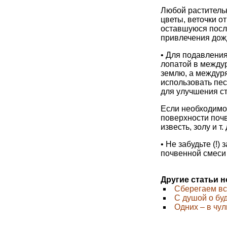
Любой раститель
цветы, веточки о
оставшуюся после
привлечения дож
• Для подавления
лопатой в междур
землю, а междуря
использовать пес
для улучшения с
Если необходимо,
поверхности почв
известь, золу и т
• Не забудьте (!)
почвенной смеси
Другие статьи 
Cберегаем вс
С душой о бу
Одних – в чул