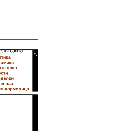
итика
номика
та прав
ости
иделки
ленная
ля-кормилица