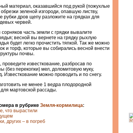
ный материал, оказавшийся под рукой (пожухлые
т обрезки зеленой изгороди, опавшую листву,
 рубки дров щепу разложите на грядках для
девых червей.
 сорняков часть земли с грядки вывалите
ядья; весной вы вернете на грядку рыхлую
дья будет легко прочистить тяпкой. Так же можно
ок и торф, которые вы собирались весной внести
труктуры почвы.
 проведите известкование, разбросав по
ы (без перекопки) мел, доломитовую муку,
. д. Известкование можно проводить и по снегу.
 заготовить не менее 1 ведра плодородной
 для мартовской рассады.
номера в рубрике
Земля-кормилица
:
е, что вырастили
дущем
ки, других – в погреб