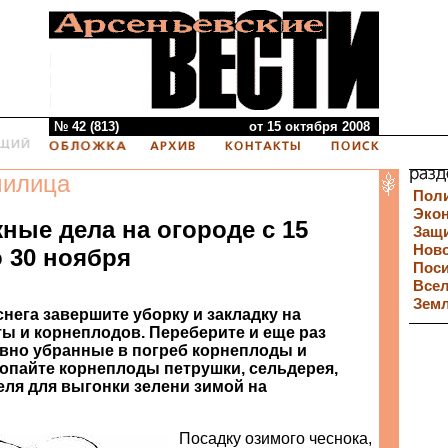
№ 42 (813)
от 15 октября 2008
милица
Пол
Эко
ные дела на огороде с 15
Защи
Нов
 30 ноября
Пос
Все
Зем
нега завершите уборку и закладку на
ты и корнеплодов. Переберите и еще раз
вно убранные в погреб корнеплоды и
опайте корнеплоды петрушки, сельдерея,
ля для выгонки зелени зимой на
Посадку озимого чеснока,