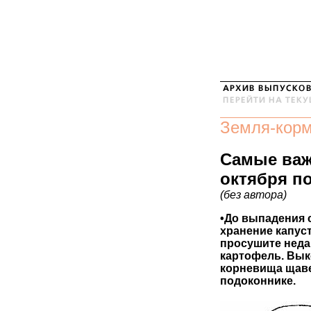
Земля-кор
Самые важ
октября по
(без автора)
•До выпадения с
хранение капус
просушите неда
картофель. Вык
корневища щаве
подоконнике.