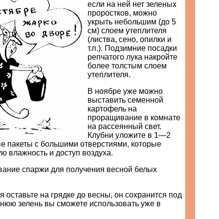
если на ней нет зеленых
проростков, можно
укрыть небольшим (до 5
см) слоем утеплителя
(листва, сено, опилки и
т.п.). Подзимние посадки
репчатого лука накройте
более толстым слоем
утеплителя.
В ноябре уже можно
выставить семенной
картофель на
проращивание в комнате
на рассеянный свет.
Клубни уложите в 1—2
ые пакеты с большими отверстиями, которые
ю влажность и доступ воздуха.
вание спаржи для получения весной белых
ея оставьте на грядке до весны, он сохранится под
ннюю зелень вы сможете использовать уже в