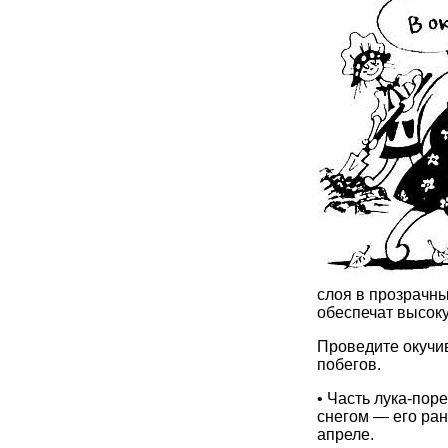
слоя в прозрачн
обеспечат высоку
Проведите окучи
побегов.
• Часть лука-пор
снегом — его ра
апреле.