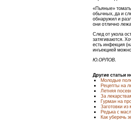
«Пьяные» томаты 
обычных, да и сл
обнаружил и раз
они отлично лежа
След от укола ос
затягиваются. Хо
есть инфекция (н
инъекцией можно 
Ю.ОРЛОВ.
Другие статьи 
Молодые поле
Рецепты на л
Летняя посев
За лекарствам
Гурман на пр
Заготовки из
Редька с мас
Как уберечь з