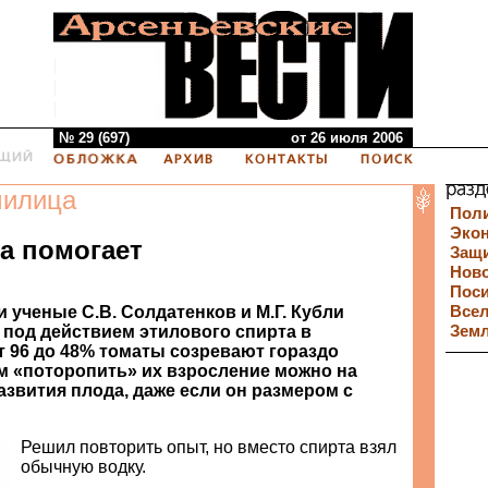
№ 29 (697)
от 26 июля 2006
милица
Пол
Эко
а помогает
Защи
Нов
Пос
и ученые С.В. Солдатенков и М.Г. Кубли
Все
 под действием этилового спирта в
Зем
т 96 до 48% томаты созревают гораздо
м «поторопить» их взросление можно на
азвития плода, даже если он размером с
Решил повторить опыт, но вместо спирта взял
обычную водку.