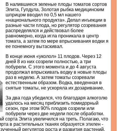
В налившиеся зеленые плоды томатов сортов
Элита, Гупдула, Золотая рыбка медицинским
шприцом вводил по 0,5 мл нашего
«национального продукта». Делал инъекции в
разные части плода, но регулятор созревания
распределялся и действовал более
равномерно, когда игла проникала в центр
томата, а затем по мере впрыскивания водки я
ее понемногу вытаскивал.
В конце июня «уколол» 11 плодов. Через 12
дней 8 из них созрели полностью, а три
побурели. С этого момента и до 4 августа
продолжал впрыскивать водку в новые плоды
раз в неделю. А затем томаты созревали
естественным образом. Водка, введенная в
снятые томаты, не ускоряла их дозаривание.
За два года убедился, что благодаря алкоголю
удалось на месяц приблизить помидорный
сезон, при этом 90% плодов созрели или
побурели через две недели после обработки.
ай сорта Элита увеличился на треть. Полагаю, что
рта в растительных тканях образуется этилен -
зученный регулятор роста и развития растений.