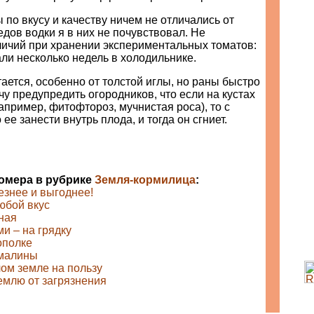
по вкусу и качеству ничем не отличались от
едов водки я в них не почувствовал. Не
личий при хранении экспериментальных томатов:
ли несколько недель в холодильнике.
тается, особенно от толстой иглы, но раны быстро
чу предупредить огородников, что если на кустах
апример, фитофтороз, мучнистая роса), то с
ее занести внутрь плода, и тогда он сгниет.
номера в рубрике
Земля-кормилица
:
знее и выгоднее!
юбой вкус
ная
и – на грядку
ополке
 малины
лом земле на пользу
емлю от загрязнения