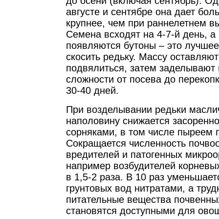
до осени (включая сентябрь). Од
августе и сентябре она дает бол
крупнее, чем при раннелетнем 
Семена всходят на 4-7-й день, а
появляются бутоны – это лучшее
скосить редьку. Массу оставляю
подвялиться, затем заделывают 
сложности от посева до перекоп
30-40 дней.
При возделывании редьки масли
наполовину снижается засоренно
сорняками, в том числе пыреем 
Сокращается численность почво
вредителей и патогенных микроо
например возбудителей корневых
в 1,5-2 раза. В 10 раз уменьшает
грунтовых вод нитратами, а тру
питательные вещества почвенны
становятся доступными для овощ