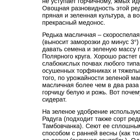
не уступает горчичному, жмых иде
Овощная разновидность этой ред
пряная и зеленная культура, а в
прекрасный медонос.
Редька масличная – скороспелая
(выносит заморозки до минус 3°)
давать семена и зеленую массу 
Полярного круга. Хорошо растет
слабокислых почвах любого типа
осушенных торфяниках и тяжелых
того, по урожайности зеленой ма
масличная более чем в два раза
горчицу белую и рожь. Вот почем
сидерат.
На зеленое удобрение использу
Радуга (подходит также сорт ре
Тамбовчанка). Сеют ее сплошны
способом с ранней весны (как то