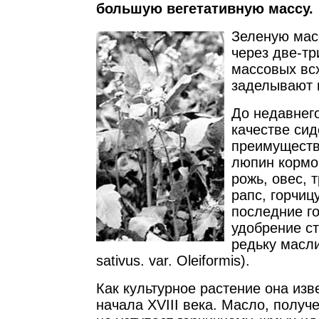
большую вегетативную массу.
Зеленую мас
через две-тр
массовых вс
заделывают 
До недавнег
качестве си
преимущест
люпин кормо
рожь, овес, 
рапс, горчиц
последние г
удобрение с
редьку масл
sativus. var. Oleiformis).
Как культурное растение она изв
начала XVIII века. Масло, получ