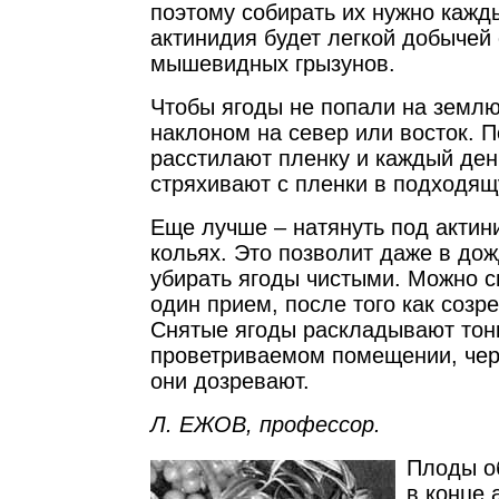
поэтому собирать их нужно кажд
актинидия будет легкой добычей
мышевидных грызунов.
Чтобы ягоды не попали на землю
наклоном на север или восток. 
расстилают пленку и каждый де
стряхивают с пленки в подходящ
Еще лучше – натянуть под актин
кольях. Это позволит даже в до
убирать ягоды чистыми. Можно с
один прием, после того как созр
Снятые ягоды раскладывают тон
проветриваемом помещении, чер
они дозревают.
Л. ЕЖОВ, профессор.
Плоды о
в конце 