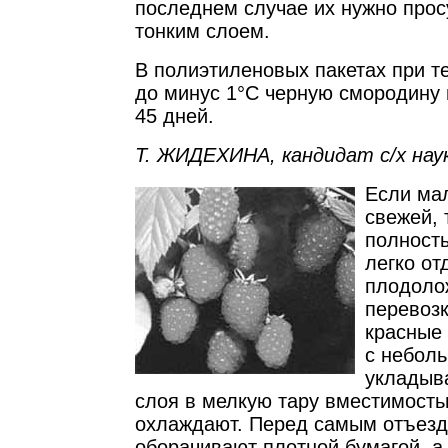
последнем случае их нужно прос
тонким слоем.
В полиэтиленовых пакетах при т
до минус 1°C черную смородину 
45 дней.
Т. ЖИДЕХИНА, кандидат с/х наук
Если мал
свежей, 
полност
легко о
плодоло
перевозк
красные
с небол
укладыв
слоя в мелкую тару вместимостью
охлаждают. Перед самым отъездо
оборачивают плотной бумагой, а