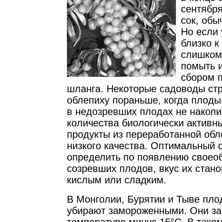
сентября
сок, обы
Но если 
близко к
слишком
помыть 
сбором п
шланга. Некоторые садоводы ст
облепиху пораньше, когда плоды
в недозревших плодах не накопи
количества биологически активн
продукты из переработанной об
низкого качества. Оптимальный 
определить по появлению своео
созревших плодов, вкус их стано
кислым или сладким.
В Монголии, Бурятии и Тыве пло
убирают замороженными. Они за