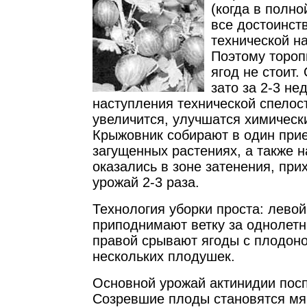
(когда в полн
все достоинств
технической на
Поэтому тороп
ягод не стоит.
зато за 2-3 не
наступления технической спелост
увеличится, улучшатся химически
Крыжовник собирают в один прие
загущенных растениях, а также н
оказались в зоне затенения, при
урожай 2-3 раза.
Технология уборки проста: левой
приподнимают ветку за однолетн
правой срывают ягоды с плодоно
нескольких плодушек.
Основной урожай актинидии посп
Созревшие плоды становятся мя