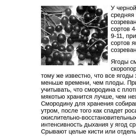
У черно
средняя
созреван
сортов 4
9-11, пр
сортов я
созреван
Ягоды с
скоропор
тому же известно, что все ягоды
меньше времени, чем плоды. Пр
учитывать, что смородина с плот
мякотью хранится лучше, чем не
Смородину для хранения собираю
утром, после того как спадет рос
окислительно-восстановительны
интенсивность дыхания у ягод с
Срывают целые кисти или отдель