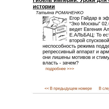
Гибель империи. Уроки для
истории
Татьяна РОМАНЕНКО
Егор Гайдар в э
“Эхо Москвы” 02
ведет Евгения А
Е.АЛЬБАЦ: То ест
второй спусковой
неспособность режима подд
репрессивный аппарат и арм
они лишены мотивов и стим
власть - зачем?
подробнее >>>
<< В предыдущем номере
В сл