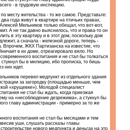
всего - в трудовую инспекцию.
 по месту жительства - то же самое. Представьте:
 два года живут в квартире на птичьих правах,
 Алексей Мельников только обещал, что вот-вот,
мит. А не так давно выяснилось, что и права-то он
лить в эту квартиру и в этот дом, поскольку дом
лежит, а сначала - железной дороге, теперь -
. Впрочем, ЖКХ Партизанска на известие, что
йничает в их доме, отреагировало вяло. Но
современного воспитания и не стал бы толкаться
а стукнул бы в милицию, ибо прописка, то бишь
з них идет.
льников перевел медпункт из отдельного здания
истрации за загородку (площадью меньше, чем
ской «хрущевке»). Молодой специалист
питания не стал бы ждать, когда приезжая
ему на «несоблюдение дезрежима», а стукнул бы
мого главу администрации - примерно за то же
нного воспитания не стал бы месяцами и тем
звесив уши, слушать рассказы главы
строительстве нового медпункта и деньгах на это