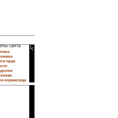
итика
номика
та прав
ости
иделки
ленная
ля-кормилица