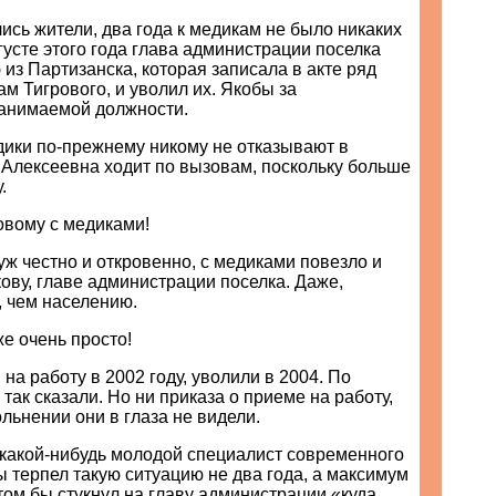
ись жители, два года к медикам не было никаких
вгусте этого года глава администрации поселка
из Партизанска, которая записала в акте ряд
м Тигрового, и уволил их. Якобы за
занимаемой должности.
дики по-прежнему никому не отказывают в
 Алексеевна ходит по вызовам, поскольку больше
.
овому с медиками!
уж честно и откровенно, с медиками повезло и
ву, главе администрации поселка. Даже,
, чем населению.
же очень просто!
на работу в 2002 году, уволили в 2004. По
 так сказали. Но ни приказа о приеме на работу,
ольнении они в глаза не видели.
 какой-нибудь молодой специалист современного
ы терпел такую ситуацию не два года, а максимум
том бы стукнул на главу администрации «куда