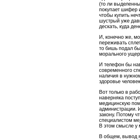
(то ли выделенны
покупает шифер и
чтобы купить нечт
шустрый уже давн
дескать, куда ден
И, конечно же, м
переживать сплет
то бишь подал бы
морального ущер
И телефон бы нав
современного спе
наличия в нужном
здоровье человек
Вот только в раб
наверняка посту
медицинскую пом
администрации. И
закону. Потому ч
специалистом ме
В этом смысле у 
В общем, вывод 