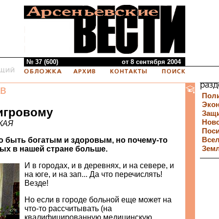
№ 37 (600)
от 8 сентября 2004
в
Пол
Эко
игровому
Защи
Нов
КАЯ
Пос
о быть богатым и здоровым, но почему-то
Все
ых в нашей стране больше.
Зем
И в городах, и в деревнях, и на севере, и
на юге, и на зап... Да что перечислять!
Везде!
Но если в городе больной еще может на
что-то рассчитывать (на
квалифицированную медицинскую