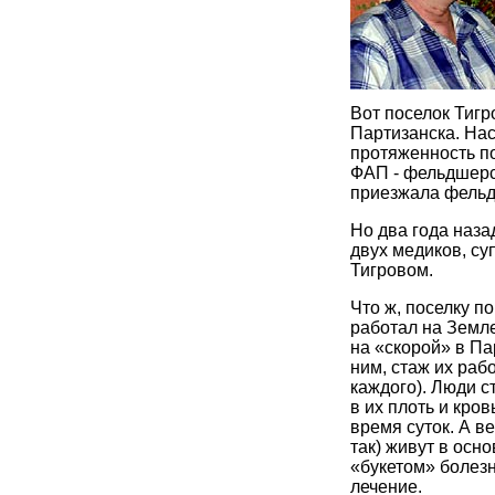
Вот поселок Тиг
Партизанска. Нас
протяженность по
ФАП - фельдшерск
приезжала фельд
Но два года наз
двух медиков, су
Тигровом.
Что ж, поселку п
работал на Земл
на «скорой» в Па
ним, стаж их рабо
каждого). Люди с
в их плоть и кро
время суток. А ве
так) живут в осн
«букетом» болез
лечение.