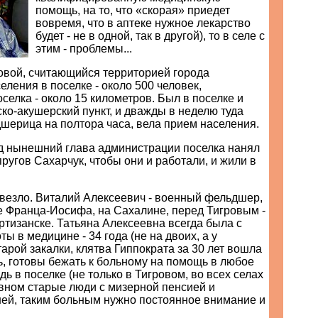
помощь, на то, что «скорая» приедет
вовремя, что в аптеке нужное лекарство
будет - не в одной, так в другой), то в селе с
этим - проблемы...
ровой, считающийся территорией города
еления в поселке - около 500 человек,
селка - около 15 километров. Был в поселке и
о-акушерский пункт, и дважды в неделю туда
шерица на полтора часа, вела прием населения.
ад нынешний глава администрации поселка нанял
пругов Сахарчук, чтобы они и работали, и жили в
овезло. Виталий Алексеевич - военный фельдшер,
е Франца-Иосифа, на Сахалине, перед Тигровым -
ртизанске. Татьяна Алексеевна всегда была с
ты в медицине - 34 года (не на двоих, а у
тарой закалки, клятва Гиппократа за 30 лет вошла
вь, готовы бежать к больному на помощь в любое
дь в поселке (не только в Тигровом, во всех селах
овном старые люди с мизерной пенсией и
ней, таким больным нужно постоянное внимание и