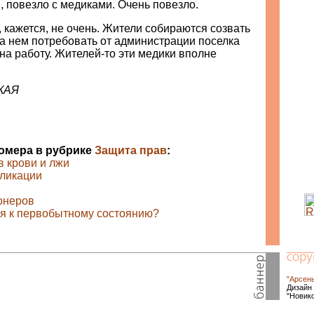
, повезло с медиками. Очень повезло.
, кажется, не очень. Жители собираются созвать
на нем потребовать от администрации поселка
на работу. Жителей-то эти медики вполне
КАЯ
номера в рубрике
Защита прав
:
в крови и лжи
ликации
онеров
я к первобытному состоянию?
"Арсен
Дизайн 
"Новик