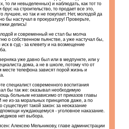
х, то ли невыделенных) и наблюдать, как тот то
 брус на строительство, то продает все это,
о лучшее, но так и не покупает. Нет, молодой да
о бы настучал в прокуратуру! Проверьте,
ежки делись!
олодой и современный не стал бы молча
ню о собственном пьянстве, а уже настучал бы,
 иск в суд - за клевету и на возмещение
ба.
ерняка уже давно был или в медпункте, или у
циалиста дома, а не в школе, потому что от
 месте телефона зависят порой жизнь и
а.
оте специалист современного воспитания
пал бы так же: оказывал необходимую
ощь больным независимо от приказов главы
 не из-за моральных принципов даже, а по
то существует такой закон: за неоказание
дпомощи нуждающемуся - уголовное наказание.
медиков нет выбора.
ясен: Алексею Мельникову, главе администрации