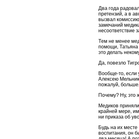
Два года радовал
претензий, а в а
вызвал комиссию 
замечаний медика
несоответствие 
Тем не менее ме
помощи, Татьяна
это делать некому
Да, повезло Тигр
Вообще-то, если 
Алексею Мельнико
пожалуй, больше
Почему? Ну, это 
Медиков приняли 
крайней мере, им
ни приказа об ув
Будь на их месте
воспитания, он б
два месяца! А по