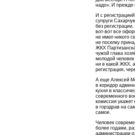
надо». И прежде 
И с регистрацией
супруги Сахарчук
без регистрации.
вот-вот все офор
не имел никого се
не поселку принад
ЖКХ Партизанска
чужой глава хозя
молодой человек 
ни в какой ЖКХ, 
регистрация, чере
А еще Алексей Ме
в коридор админ
кухня в классиче
современного вос
комиссия укажет 
в горздрав на са
самое.
Человек совреме
более годами, ра
администрации о 