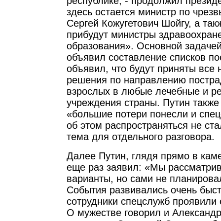
республике, - продолжил президе
здесь остается министр по чрез
Сергей Кожугетович Шойгу, а так
прибудут министры здравоохран
образования». Основной задаче
объявил составление списков п
объявил, что будут приняты все
решения по направлению постра
взрослых в любые лечебные и р
учреждения страны. Путин также 
«большие потери понесли и спе
об этом распространяться не ста
тема для отдельного разговора.
Далее Путин, глядя прямо в кам
еще раз заявил: «Мы рассматри
варианты, но сами не планирова
События развивались очень быст
сотрудники спецслужб проявили 
О мужестве говорил и Александ