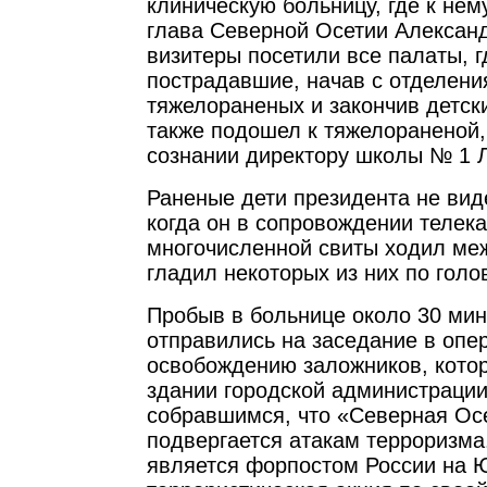
клиническую больницу, где к не
глава Северной Осетии Алексан
визитеры посетили все палаты, г
пострадавшие, начав с отделени
тяжелораненых и закончив детск
также подошел к тяжелораненой,
сознании директору школы № 1 
Раненые дети президента не виде
когда он в сопровождении телек
многочисленной свиты ходил ме
гладил некоторых из них по голо
Пробыв в больнице около 30 мин
отправились на заседание в опе
освобождению заложников, котор
здании городской администрации
собравшимся, что «Северная Осе
подвергается атакам терроризма
является форпостом России на Ю