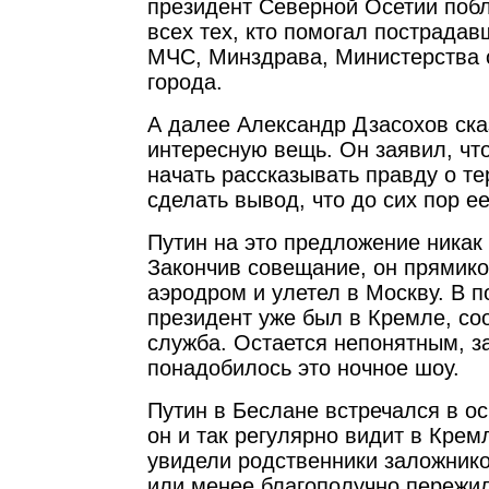
президент Северной Осетии побл
всех тех, кто помогал пострадав
МЧС, Минздрава, Министерства 
города.
А далее Александр Дзасохов ска
интересную вещь. Он заявил, чт
начать рассказывать правду о те
сделать вывод, что до сих пор е
Путин на это предложение никак 
Закончив совещание, он прямико
аэродром и улетел в Москву. В п
президент уже был в Кремле, со
служба. Остается непонятным, 
понадобилось это ночное шоу.
Путин в Беслане встречался в ос
он и так регулярно видит в Кремл
увидели родственники заложников
или менее благополучно пережил