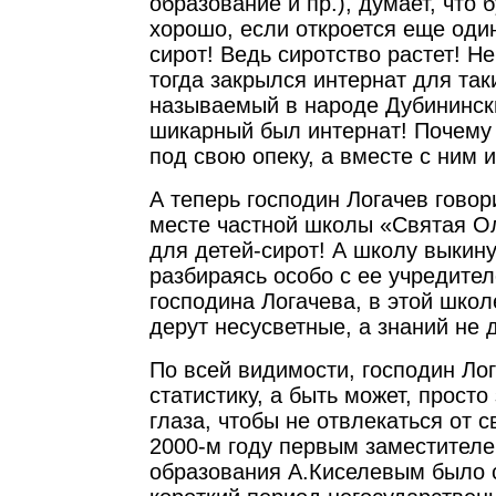
образование и пр.), думает, что 
хорошо, если откроется еще оди
сирот! Ведь сиротство растет! Н
тогда закрылся интернат для так
называемый в народе Дубининск
шикарный был интернат! Почему 
под свою опеку, а вместе с ним и
А теперь господин Логачев говори
месте частной школы «Святая О
для детей-сирот! А школу выкину
разбираясь особо с ее учредите
господина Логачева, в этой школ
дерут несусветные, а знаний не
По всей видимости, господин Лог
статистику, а быть может, просто
глаза, чтобы не отвлекаться от с
2000-м году первым заместител
образования А.Киселевым было с