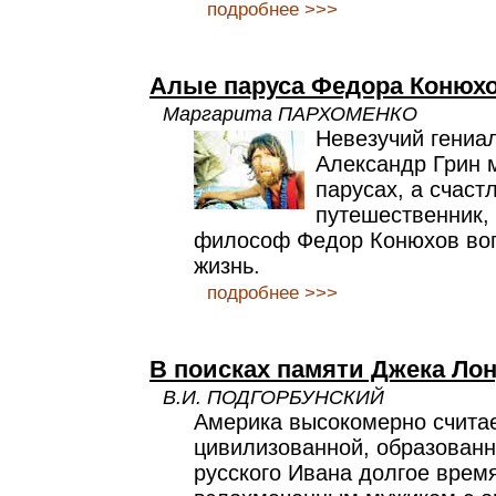
подробнее >>>
Алые паруса Федора Конюх
Маргарита ПАРХОМЕНКО
Невезучий гениа
Александр Грин 
парусах, а счаст
путешественник,
философ Федор Конюхов воп
жизнь.
подробнее >>>
В поисках памяти Джека Ло
В.И. ПОДГОРБУНСКИЙ
Америка высокомерно считае
цивилизованной, образованн
русского Ивана долгое врем