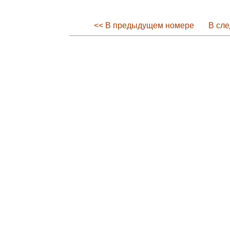
<< В предыдущем номере
В сл