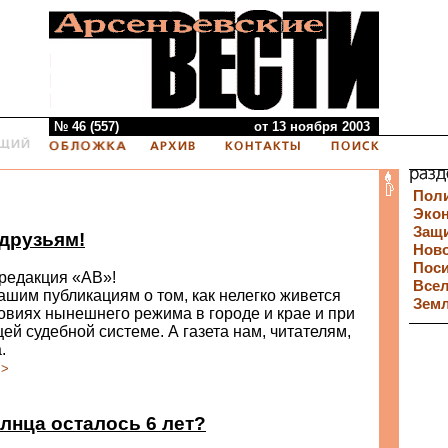
№ 46 (557)
от 13 ноября 2003
Пол
Эко
Защи
друзьям!
Нов
Пос
редакция «АВ»!
Все
ашим публикациям о том, как нелегко живется
Зем
ловиях нынешнего режима в городе и крае и при
й судебной системе. А газета нам, читателям,
.
>>
лнца осталось 6 лет?