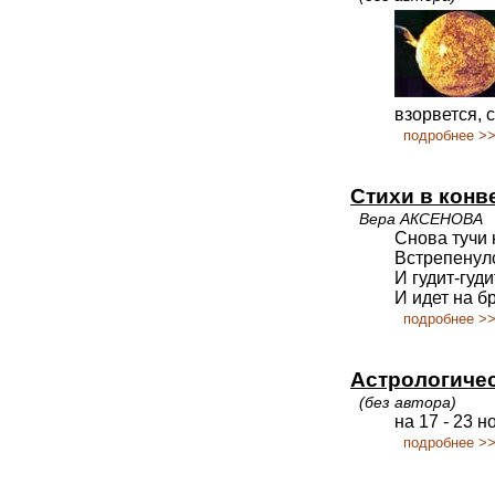
взорвется, 
подробнее >
Стихи в конв
Вера АКСЕНОВА
Снова тучи 
Встрепенулс
И гудит-гуд
И идет на бр
подробнее >
Астрологичес
(без автора)
на 17 - 23 
подробнее >