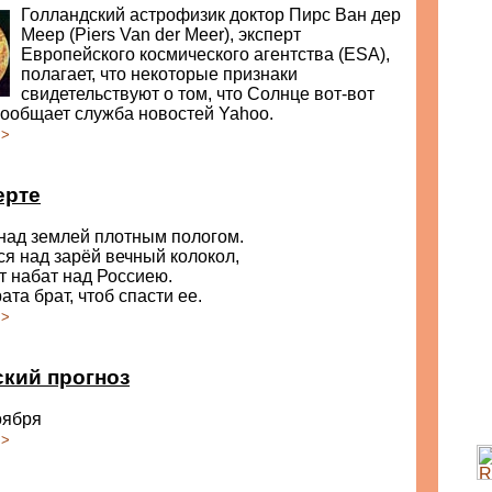
Голландский астрофизик доктор Пирс Ван дер
Меер (Piers Van der Meer), эксперт
Европейского космического агентства (ESA),
полагает, что некоторые признаки
свидетельствуют о том, что Солнце вот-вот
сообщает служба новостей Yahoo.
>>
ерте
над землей плотным пологом.
я над зарёй вечный колокол,
ит набат над Россиею.
ата брат, чтоб спасти ее.
>>
кий прогноз
ноября
>>