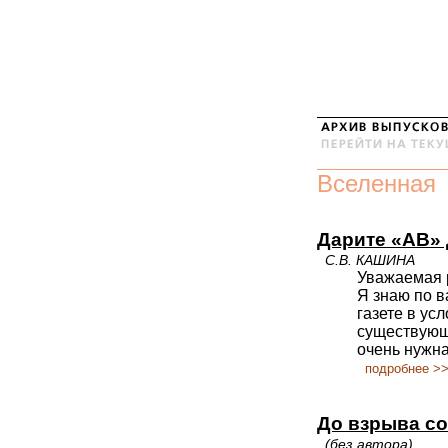
Вселенная
Дарите «АВ» 
С.В. КАШИНА
Уважаемая 
Я знаю по в
газете в ус
существующе
очень нужна
подробнее >
До взрыва со
(без автора)