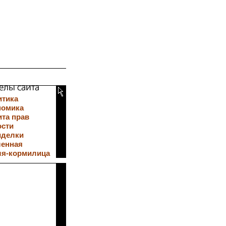
итика
номика
та прав
ости
иделки
ленная
ля-кормилица