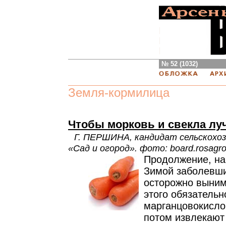
№ 52 (1032)
Земля-кормилица
Чтобы морковь и свекла лу
Г. ПЕРШИНА, кандидат сельскохоз
«Сад и огород». фото: board.rosagr
Продолжение, на
Зимой заболевш
осторожно выним
этого обязательн
марганцовокислог
потом извлекают