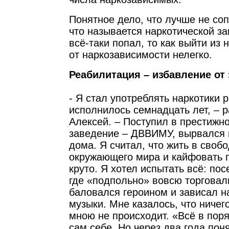
Понятное дело, что лучше не соп
что называется наркотической з
всё-таки попал, то как выйти из
от наркозависимости нелегко.
Реабилитация – избавление от
- Я стал употреблять наркотики р
исполнилось семнадцать лет, – 
Алексей. – Поступил в престижн
заведение – ДВВИМУ, вырвался 
дома. Я считал, что жить в своб
окружающего мира и кайфовать п
круто. Я хотел испытать всё: по
где «подпольно» вовсю торговал
баловался героином и зависал 
музыки. Мне казалось, что ничег
мною не происходит. «Всё в поря
сам себе. Но через два года пон