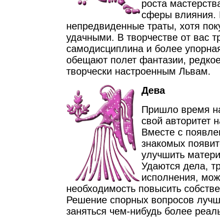
роста мастерств
сферы влияния.
непредвиденные траты, хотя пок
удачными. В творчестве от вас т
самодисциплина и более упорная
обещают полет фантазии, редко
творчески настроенным Львам.
Дева
Пришло время на
свой авторитет 
Вместе с появл
знакомых появит
улучшить матери
Удаются дела, т
исполнения, мож
необходимость повысить собстве
Решение спорных вопросов лучш
заняться чем-нибудь более реал