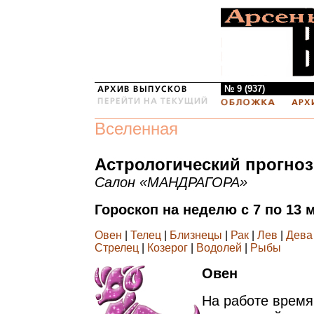
№ 9 (937)
Вселенная
Астрологический прогноз
Салон «МАНДРАГОРА»
Гороскоп на неделю с 7 по 13 
Овен
|
Телец
|
Близнецы
|
Рак
|
Лев
|
Дева
Стрелец
|
Козерог
|
Водолей
|
Рыбы
Овен
На работе время