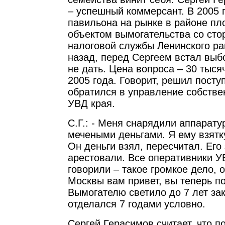
– успешный коммерсант. В 2005 
павильона на рынке в районе пл
объектом вымогательства со сто
налоговой службы Ленинского рай
назад, перед Сергеем встал выбо
не дать. Цена вопроса – 30 тыся
2005 года. Говорит, решил поступ
обратился в управление собстве
УВД края.
С.Г.: - Меня снарядили аппарату
мечеными деньгами. Я ему взятк
Он деньги взял, пересчитал. Его
арестовали. Все оперативники 
говорили – такое громкое дело, о
Москвы вам привет, вы теперь п
Вымогателю светило до 7 лет за
отделался 7 годами условно.
Сергей Герасимов считает, что п