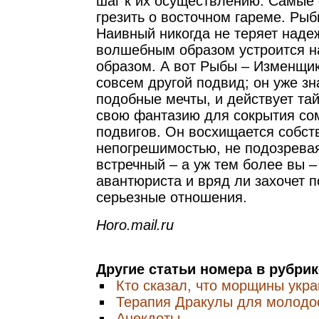
шаг к их осуществлению. Самые 
грезить о восточном гареме. Ры
Наивный никогда не теряет надеж
волшебным образом устроится н
образом. А вот Рыбы – Изменщик
совсем другой подвид; он уже зн
подобные мечты, и действует та
свою фантазию для сокрытия со
подвигов. Он восхищается собст
непогрешимостью, не подозревая
встречный – а уж тем более вы –
авантюриста и вряд ли захочет 
серьезные отношения.
Horo.mail.ru
Другие статьи номера в рубри
Кто сказал, что морщины укр
Терапия Дракулы для молодо
Анекдоты