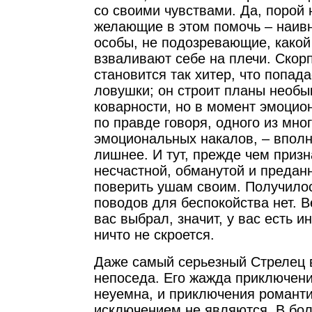
со своими чувствами. Да, порой
желающие в этом помочь – наив
особы, не подозревающие, какой 
взваливают себе на плечи. Ско
становится так хитер, что попад
ловушки; он строит планы необ
коварности, но в момент эмоцио
по правде говоря, одного из мно
эмоциональных накалов, – вполн
лишнее. И тут, прежде чем призн
несчастной, обманутой и предан
поверить ушам своим. Получилось
поводов для беспокойства нет. 
вас выбрал, значит, у вас есть и
ничто не скроется.
Даже самый серьезный Стрелец 
непоседа. Его жажда приключен
неуемна, и приключения романти
исключением не являются. В бо