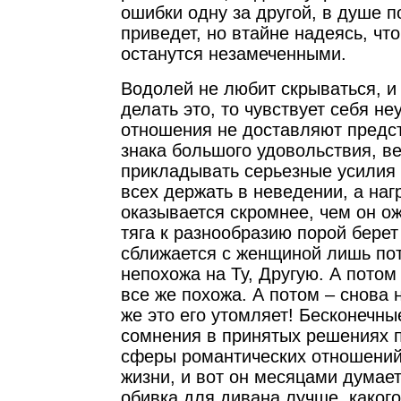
ошибки одну за другой, в душе п
приведет, но втайне надеясь, чт
останутся незамеченными.
Водолей не любит скрываться, и
делать это, то чувствует себя н
отношения не доставляют предс
знака большого удовольствия, в
прикладывать серьезные усилия 
всех держать в неведении, а наг
оказывается скромнее, чем он о
тяга к разнообразию порой берет
сближается с женщиной лишь пот
непохожа на Ту, Другую. А потом
все же похожа. А потом – снова 
же это его утомляет! Бесконечны
сомнения в принятых решениях 
сферы романтических отношений
жизни, и вот он месяцами думает
обивка для дивана лучше, каког