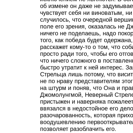
об измене он даже не задумывае
чувствует себя ни виноватым, ни
случилось, что очередной верши
поле его зрения, оказалась не Д
ничего не поделаешь, надо поко
того, как победа будет одержана
расскажет кому-то о том, что соб
просто ради того, чтобы его отг
что ничего сложного в поставлен
быстро утратит к ней интерес. З
Стрельца лишь потому, что висит
не по нраву представителям это
на штурм и поняв, что Она и пра
Джомолунгмой, Неверный Стреле
пристыжен и наверняка пожалеет
ввязался в недостойное его дело
разочарованность, которая прих
воодушевлению первооткрывател
позволяет разоблачить его.