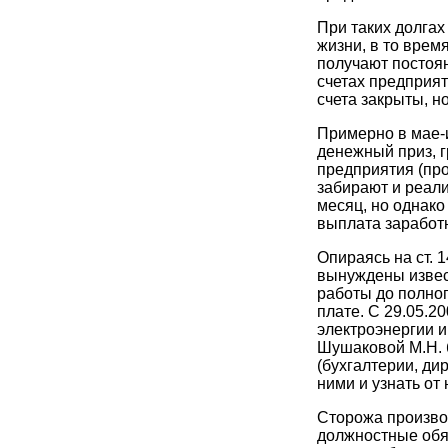
При таких долга
жизни, в то врем
получают постоян
счетах предприя
счета закрыты, н
Примерно в мае-
денежный приз, г
предприятия (пр
забирают и реали
месяц, но однако
выплата заработн
Опираясь на ст. 
вынуждены извес
работы до полно
плате. С 29.05.20
электроэнергии и
Шушаковой М.Н. 
(бухгалтерии, ди
ними и узнать от
Сторожа произво
должностные обя