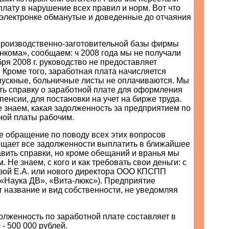
лату в нарушение всех правил и норм. Вот что
 электронке обманутые и доведенные до отчаяния
производственно-заготовительной базы фирмы
ома», сообщаем: ч 2008 года мы не получали
бря 2008 г. руководство не предоставляет
 Кроме того, заработная плата начисляется
пускные, больничные листы не оплачиваются. Мы
ть справку о заработной плате для оформления
 пенсии, для постановки на учет на бирже труда.
е знаем, какая задолженность за предприятием по
ной платы рабочим.
е обращение по поводу всех этих вопросов
ещает все задолженности выплатить в ближайшее
вить справки, но кроме обещаний и вранья мы
 Не знаем, с кого и как требовать свои деньги: с
зой Е.А. или нового директора ООО КПСПП
 «Наука ДВ», «Вита-люкс»). Предприятие
 название и вид собственности, не уведомляя
адолженность по заработной плате составляет в
 - 500 000 рублей.