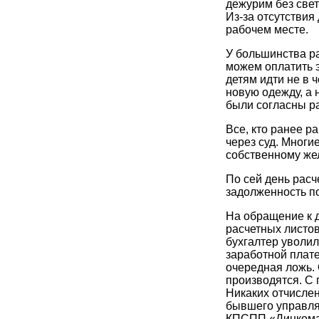
дежурим без свет
Из-за отсутствия
рабочем месте.
У большинства ра
можем оплатить э
детям идти не в 
новую одежду, а 
были согласны ра
Все, кто ранее р
через суд. Мног
собственному же
По сей день расч
задолженность по
На обращение к 
расчетных листов
бухгалтер уволил
заработной плате 
очередная ложь.
производятся. С
Никаких отчислени
бывшего управля
КПСПП «Динкома»