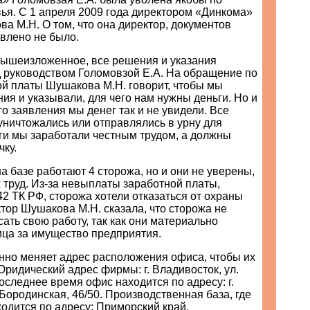
ья. С 1 апреля 2009 года директором «Динкома»
а М.Н. О том, что она директор, документов
влено не было.
вышеизложенное, все решения и указания
 руководством Голомовзой Е.А. На обращение по
ой платы Шушакова М.Н. говорит, чтобы мы
ия и указывали, для чего нам нужны деньги. Но и
о заявления мы денег так и не увидели. Все
уничтожались или отправлялись в урну для
ги мы заработали честным трудом, а должны
чку.
а базе работают 4 сторожа, но и они не уверены,
х труд. Из-за невыплаты заработной платы,
142 ТК РФ, сторожа хотели отказаться от охраны
ктор Шушакова М.Н. сказала, что сторожа не
ать свою работу, так как они материально
ица за имущество предприятия.
нно меняет адрес расположения офиса, чтобы их
Юридический адрес фирмы: г. Владивосток, ул.
последнее время офис находится по адресу: г.
 Бородинская, 46/50. Производственная база, где
одится по адресу: Приморский край,