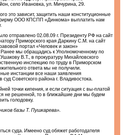
он, село Ивановка, ул. Мичурина, 29.
кого это зависит, защитить наши конституционные
 фирму ООО КПСПП «Динкома» выплатить нам
.
ло отправлено 02.08.09 г. Президенту РФ на сайт
ернатору Приморского края Даркину С.М. на сайт
«Правовой портал «Человек и закон»
ru Ранее мы обращадись к Уполномоченному по
Ушакову В.Т., в прокуратуру Михайловского
арственную инспекцию по труду в Приморском
ожительного ответа мы не получили.
ые инстанции все наши заявления
 суд Советского района г. Владивостока.
ней точки кипения, и если ситуация с вы-платой
ся не решенной, то в ближайшие дни мы будем
ить голодовку.
иков базы Т. Пушкарева».
ться суда. Имеено суд обяжет работодателя