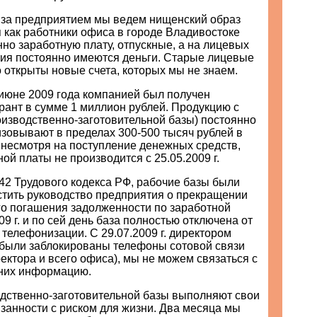
х за предприятием мы ведем нищенский образ
я как работники офиса в городе Владивостоке
но заработную плату, отпускные, а на лицевых
тия постоянно имеются деньги. Старые лицевые
о открыты новые счета, которых мы не знаем.
июне 2009 года компанией был получен
рант в сумме 1 миллион рублей. Продукцию с
оизводственно-заготовительной базы) постоянно
зовывают в пределах 300-500 тысяч рублей в
 несмотря на поступление денежных средств,
ой платы не производится с 25.05.2009 г.
142 Трудового кодекса РФ, рабочие базы были
тить руководство предприятия о прекращении
го погашения задолженности по заработной
09 г. и по сей день база полностью отключена от
 телефонизации. С 29.07.2009 г. директором
были заблокированы телефоны сотовой связи
ректора и всего офиса), мы не можем связаться с
 них информацию.
дственно-заготовительной базы выполняют свои
занности с риском для жизни. Два месяца мы