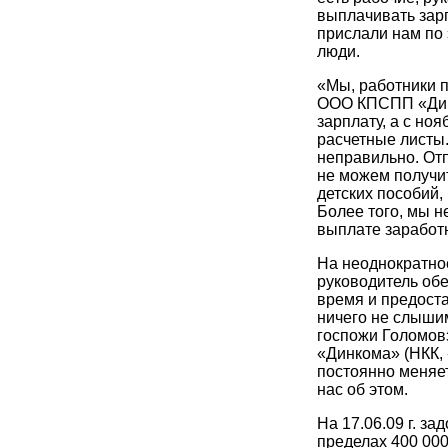
выплачивать зарп
прислали нам по
люди.
«Мы, работники 
ООО КПСПП «Динк
зарплату, а с ноя
расчетные листы.
неправильно. От
не можем получи
детских пособий,
Более того, мы н
выплате заработ
На неоднократно
руководитель об
время и предоста
ничего не слышим.
госпожи Голомов
«Динкома» (НКК,
постоянно меняет
нас об этом.
На 17.06.09 г. з
пределах 400 000