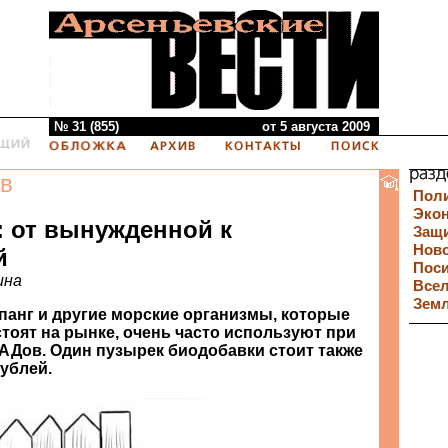
№ 31 (855)
от 5 августа 2009
в
Пол
Эко
: от вынужденной к
Защи
Нов
й
Пос
ина
Все
Зем
епанг и другие морские организмы, которые
тоят на рынке, очень часто используют при
АДов. Один пузырек биодобавки стоит также
рублей.