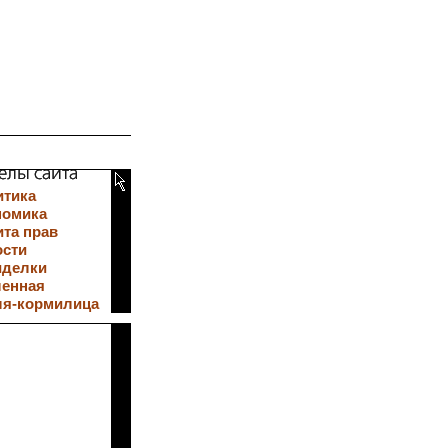
итика
номика
та прав
ости
иделки
ленная
ля-кормилица