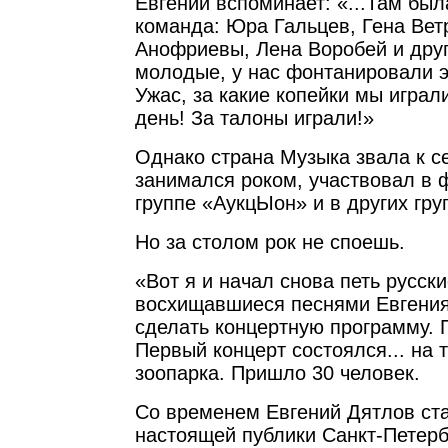
Евгений вспоминает: «...Там был
команда: Юра Гальцев, Гена Вет
Анофриевы, Лена Воробей и дру
молодые, у нас фонтанировали э
Ужас, за какие копейки мы играли
день! За талоны играли!»
Однако страна Музыка звала к се
занимался роком, участвовал в 
группе «АукцЫон» и в других гру
Но за столом рок не споешь.
«Вот я и начал снова петь русск
восхищавшиеся песнями Евгения
сделать концертную программу. 
Первый концерт состоялся... на 
зоопарка. Пришло 30 человек.
Со временем Евгений Дятлов с
настоящей публики Санкт-Петербу