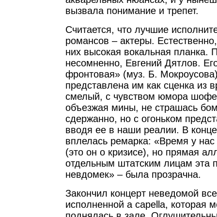
вызвала понимание и трепет.
Считается, что лучшие исполнит
романсов – актеры. Естественно,
них высокая вокальная планка. 
несомненно, Евгений Дятлов. Ег
фронтовая» (муз. Б. Мокроусова
представлена им как сценка из в
смелый, с чувством юмора шофер
объезжая мины, не страшась бо
сдержанно, но с огоньком предст
вводя ее в наши реалии. В конце
вплелась ремарка: «Время у нас
(это он о кризисе), но прямая ал
отдельным штатским лицам эта 
невдомек» – была прозрачна.
Закончил концерт неведомой все
исполненной a capellа, которая 
поднялась в зале. Оглушительн