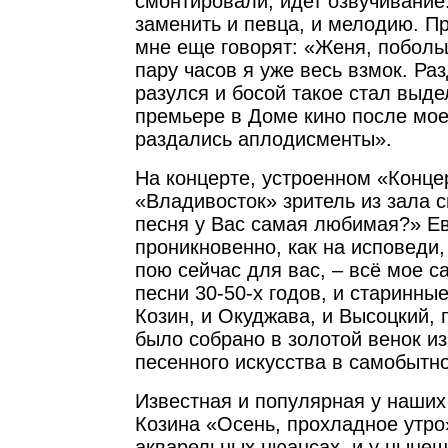
смонтировали, идет озвучивание
заменить и певца, и мелодию. П
мне еще говорят: «Женя, поболь
пару часов я уже весь взмок. Раз
разулся и босой такое стал выде
премьере в Доме кино после мое
раздались аплодисменты».
На концерте, устроенном «Конце
«Владивосток» зритель из зала с
песня у Вас самая любимая?» Е
проникновенно, как на исповеди, 
пою сейчас для вас, – всё мое 
песни 30-50-х годов, и старинны
Козин, и Окуджава, и Высоцкий, 
было собрано в золотой венок из
песенного искусства в самобытн
Известная и популярная у наши
Козина «Осень, прохладное утро
акварельных нюансах, и у нынеш