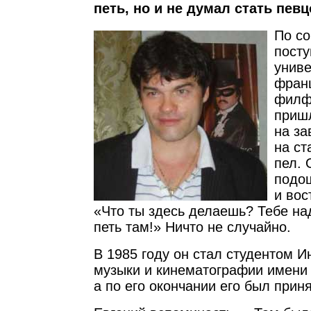
петь, но и не думал стать пев
По со
посту
униве
фран
филфа
пришл
на за
на ст
пел. 
подо
и вос
«Что ты здесь делаешь? Тебе над
петь там!» Ничто не случайно.
В 1985 году он стал студентом И
музыки и кинематографии имени
а по его окончании его был прин