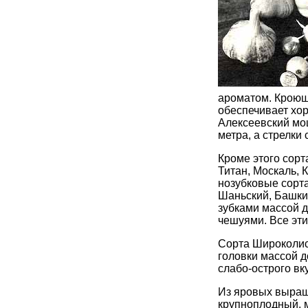
ароматом. Кроющ
обеспечивает хор
Алексеевский мо
метра, а стрелки
Кроме этого сорт
Титан, Москаль, К
нозубковые сорта
Шаньский, Башкир
зубками массой 
чешуями. Все эти
Сорта Широколис
головки массой д
слабо-острого вк
Из яровых выращ
крупноплодный, м