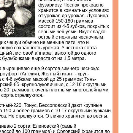
фузариозу. Чеснок прекрасно
хранится в комнатных условиях
от урожая до урожая. Луковица
массой 150-180 граммов
состоит из 4-5 зубков, покрытых
серыми чешуями. Вкус сладко-
острый с нежным чесночным
их чешуи обычно не меньше пяти, что и
ошую сохранность урожая. У чеснока сорта
щный листовой аппарат, высотой до одного
 с бульбочками вырастают на 1,5 метра.
а выращиваю еще 9 сортов зимнего чеснока:
роуфорт (Англия), Желтый гигант - круп-
 с 4-6 зубками массой до 25 граммов; Тянь-
ский-85 -крупнолуковичные, с 12-16 округлыми
до 20 граммов, с очень плотными многослойными
 сорта стрелкуются.
тный-220, Тонус, Бессоповский дают крупные
о 150 и более граммов с 10-17 округлыми зубками
уса. Не стрелкуются. Отлично хранятся до весны.
иваю 2 сорта: Еленовский (самый
ассой до 100 граммов) и Орловский (хранится до