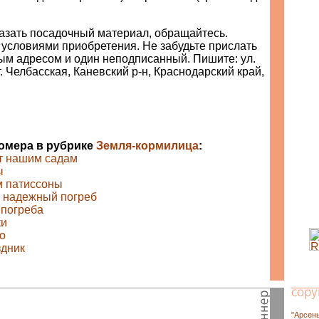
казать посадочный материал, обращайтесь.
 условиями приобретения. Не забудьте прислать
ым адресом и один неподписанный. Пишите: ул.
т. Челбасская, Каневский р-н, Краснодарский край,
номера в рубрике
Земля-кормилица
:
т нашим садам
ы
м патиссоны
ь надежный погреб
 погреба
ки
о
здник
"Арсен