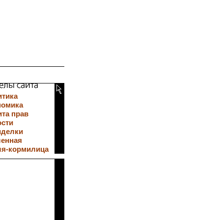
итика
номика
та прав
ости
иделки
ленная
ля-кормилица