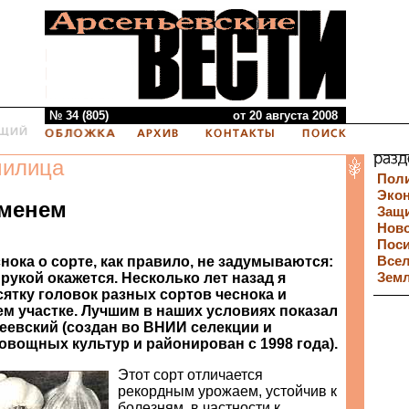
№ 34 (805)
от 20 августа 2008
милица
Пол
Эко
именем
Защи
Нов
Пос
нока о сорте, как правило, не задумываются:
Все
 рукой окажется. Несколько лет назад я
Зем
ятку головок разных сортов чеснока и
ем участке. Лучшим в наших условиях показал
сеевский (создан во ВНИИ селекции и
овощных культур и районирован с 1998 года).
Этот сорт отличается
рекордным урожаем, устойчив к
болезням, в частности к