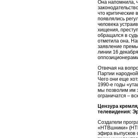
Она напомнила, 
законодательство
что критические 
появлялись регуля
человека устраив
хищения, преступ
обращался в суды
отметила она. Н
заявление премь
линии 16 декабр
оппозиционерами
Отвечая на вопро
Партии народной 
Чего они еще хот
1990-е годы «ут
мы позволим им 
ограничатся – вс
Цензура кремля
телевидения: Э
Создатели програ
«НТВшники» (НТВ
эфира выпусков 