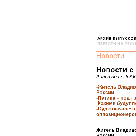
Новости
Новости с 
Анастасия ПОПО
-Житель Владив
России
-Путина – под т
-Какими будут 
-Суд отказался 
оппозиционеро
Житель Владиво
России