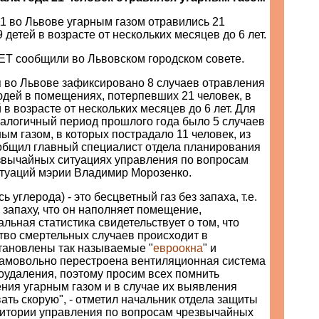
1 во Львове угарным газом отравились 21
 9 детей в возрасте от нескольких месяцев до 6 лет.
ET сообщили во Львовском городском совете.
я во Львове зафиксировано 8 случаев отравления
юдей в помещениях, потерпевших 21 человек, в
 в возрасте от нескольких месяцев до 6 лет. Для
налогичный период прошлого года было 5 случаев
ым газом, в которых пострадало 11 человек, из
сообщил главный специалист отдела планирования
езвычайных ситуациях управления по вопросам
туаций мэрии Владимир Морозенко.
сь углерода) - это бесцветный газ без запаха, т.е.
 запаху, что он наполняет помещение,
льная статистика свидетельствует о том, что
тво смертельных случаев происходит в
становлены так называемые "
евроокна
" и
 самовольно перестроена вентиляционная система
оудаления, поэтому просим всех помнить
ния угарным газом и в случае их выявления
ть скорую", - отметил начальник отдела защиты
ритории управления по вопросам чрезвычайных