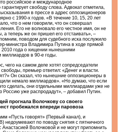
что российское и международное
 гарантирует свободу слова. Адвокат отметила,
высказывания в прессе в адрес оппозиционеров
рно с 1990-х годов. «В течение 10, 15, 20 лет
ало, что о нем говорили, что он совершал
ления. Его не волновало его честное имя, он не
, а теперь же он пришел его отстаивать», –
апомним, поводом для судебного иска послужило
ер-министра Владимира Путина в ходе прямой
я 2010 года о хищении нынешними
 миллиардов в 90-е годы.
с, чего на самом деле хотят cопредседатели
свободы, премьер ответил: «Денег и власти.
ят?» Он сказал, что нынешние оппозиционеры в
ащили немало миллиардов». «Но думаю, что если
это сделать, они отдельными миллиардами уже не
ю Россию уже распродадут», – добавил Путин.
дей прогнала Волочкову со своего
рнст пробежался впереди паровоза
мм «Пусть говорят» (Первый канал), и
) недоумевают по поводу снятия с пятничного
с Анастасией Волочковой и не могут припомнить