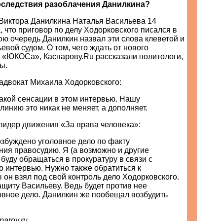
оследствия разоблачения Данилкина?
Виктора Данилкина Наталья Васильева 14
 что приговор по делу Ходорковского писался в
ою очередь Данилкин назвал эти слова клеветой и
евой судом. О том, чего ждать от нового
е «ЮКОСа», Каспарову.Ru рассказали политологи,
ы.
 адвокат Михаила Ходорковского:
какой сенсации в этом интервью. Нашу
инию это никак не меняет, а дополняет.
лидер движения «За права человека»:
озбуждено уголовное дело по факту
ия правосудию. Я (а возможно и другие
буду обращаться в прокуратуру в связи с
о интервью. Нужно также обратиться к
 он взял под свой контроль дело Ходорковского.
ащиту Васильеву. Ведь будет против нее
овное дело. Данилкин же пообещал возбудить
parov.ru