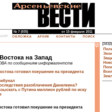
№ 7 (935)
от 15 февраля 2011
Пол
Эко
Востока на Запад
Защи
Нов
ВА по сообщениям информагентств
Пос
остока готовил покушение на президента
Все
Зем
рибунал
последствия разоблачения Данилкина?
взыскать с Путина миллион рублей по иску
в
стока готовил покушение на президента