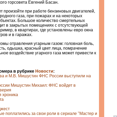
ого горсовета Евгений Басан.
т произойти при работе бензиновых двигателей,
родного газа, при пожарах и на некоторых
ъектах. Большое количество смертельных
дит в закрытых помещениях с отсутствующей
ример, в квартирах, где установлены евро окна
ров и в гаражах.
омы отравления угарным газом: головная боль,
ть, одышка, красный цвет лица, помрачение
ьное воздействие угарного газа может привести к
номера в рубрике
Новости
:
ова и М.В. Мишустин ФНС России выступили на
ссии Мишустин Михаил: ФНС войдет в
оверия
 хроника
та
джест
ые поплатились за свои роли в сериале "Мастер и