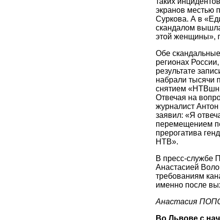
таких инцидентов
экранов местью 
Суркова. А в «Ед
скандалом вышла
этой женщины», 
Обе скандальные
регионах России,
результате запис
набрали тысячи 
снятием «НТВшни
Отвечая на вопр
журналист Антон 
заявил: «Я отвеч
перемещением по 
прерогатива ген
НТВ».
В пресс-службе П
Анастасией Воло
требованиям кана
именно после вы
Анастасия ПОПО
Во Львове с нач