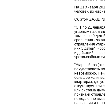
На 21 января 201
человек, из них -
Об этом ZAXID.N
"С 1 по 21 январ
угарным газом л
том числе 9 детей
сравнения - за а
отравления угарн
них 5 детей", - 
и действий в чр
чрезвычайных си
"Угарный газ (оки
почувствовать по
невозможно. Печа
большое количес
квартирах, где у
отсутствует или
или система дым
признаки отравле
немедленно вызва
населения и тер