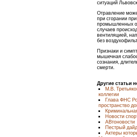
ситуаций Львовск
Отравление може
при сгорании при
промышленных об
случаев происхо
вентиляцией, нап
без воздухофильт
Признаки и симпт
мышечная слабос
сознания, длител
смерти.
Другие статьи 
М.В. Третьяк
коллегии
Глава ФНС Ро
пространство д
Криминальная
Новости спор
АВтоновости
Пестрый дай
Актеры котор