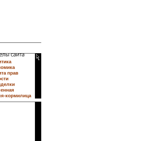
итика
номика
та прав
ости
иделки
ленная
ля-кормилица