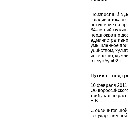
Неизвестный в Д
Владивостока и с
покушение на пр
34-летний мужчин
неоднократно до
административног
умышленное прич
убийством, хулиг
интересно, мужчи
в службу «02».
Путина – под т
10 февраля 2011
Общероссийского
трибунал по рас
В.В.
С обвинительной
Государственной