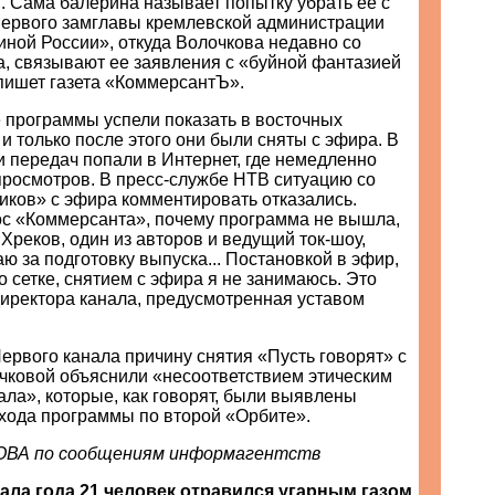
. Сама балерина называет попытку убрать ее с
первого замглавы кремлевской администрации
иной России», откуда Волочкова недавно со
, связывают ее заявления с «буйной фантазией
пишет газета «КоммерсантЪ».
 программы успели показать в восточных
 и только после этого они были сняты с эфира. В
и передач попали в Интернет, где немедленно
просмотров. В пресс-службе НТВ ситуацию со
ков» с эфира комментировать отказались.
ос «Коммерсанта», почему программа не вышла,
Хреков, один из авторов и ведущий ток-шоу,
аю за подготовку выпуска... Постановкой в эфир,
сетке, снятием с эфира я не занимаюсь. Это
директора канала, предусмотренная уставом
ервого канала причину снятия «Пусть говорят» с
чковой объяснили «несоответствием этическим
ла», которые, как говорят, были выявлены
хода программы по второй «Орбите».
ВА по сообщениям информагентств
ала года 21 человек отравился угарным газом