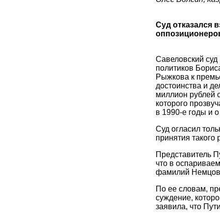
Суд отказался 
оппозиционеро
Савеловский суд
политиков Борис
Рыжкова к премь
достоинства и де
миллион рублей с
которого прозву
в 1990-е годы и 
Суд огласил тол
принятия такого 
Представитель Пу
что в оспаривае
фамилий Немцова
По ее словам, п
суждение, котор
заявила, что Пути