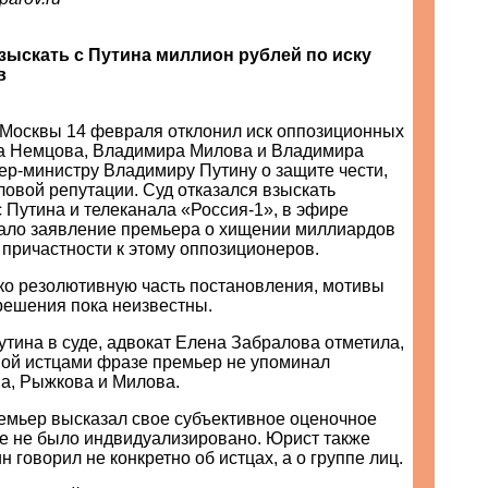
взыскать с Путина миллион рублей по иску
в
 Москвы 14 февраля отклонил иск оппозиционных
а Немцова, Владимира Милова и Владимира
ер-министру Владимиру Путину о защите чести,
ловой репутации. Суд отказался взыскать
 Путина и телеканала «Россия-1», в эфире
чало заявление премьера о хищении миллиардов
о причастности к этому оппозиционеров.
ько резолютивную часть постановления, мотивы
решения пока неизвестны.
тина в суде, адвокат Елена Забралова отметила,
мой истцами фразе премьер не упоминал
, Рыжкова и Милова.
ремьер высказал свое субъективное оценочное
ое не было индвидуализировано. Юрист также
н говорил не конкретно об истцах, а о группе лиц.