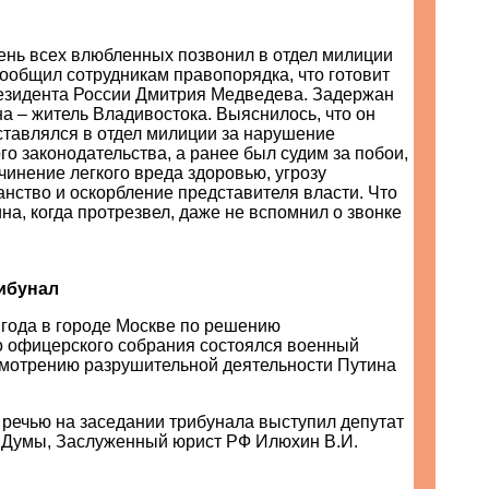
ень всех влюбленных позвонил в отдел милиции
ообщил сотрудникам правопорядка, что готовит
езидента России Дмитрия Медведева. Задержан
а – житель Владивостока. Выяснилось, что он
ставлялся в отдел милиции за нарушение
о законодательства, а ранее был судим за побои,
инение легкого вреда здоровью, угрозу
анство и оскорбление представителя власти. Что
на, когда протрезвел, даже не вспомнил о звонке
рибунал
 года в городе Москве по решению
 офицерского собрания состоялся военный
смотрению разрушительной деятельности Путина
 речью на заседании трибунала выступил депутат
 Думы, Заслуженный юрист РФ Илюхин В.И.