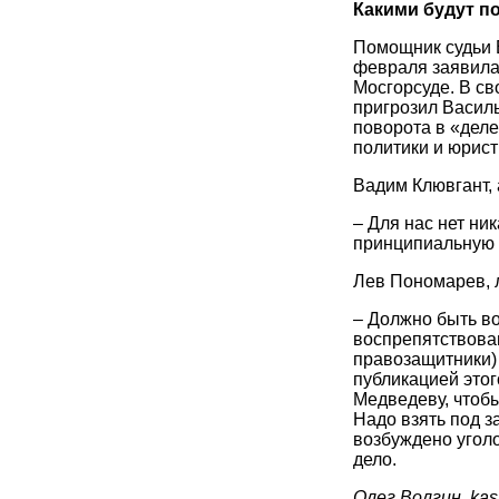
Какими будут п
Помощник судьи 
февраля заявила,
Мосгорсуде. В св
пригрозил Василь
поворота в «дел
политики и юрист
Вадим Клювгант,
– Для нас нет ни
принципиальную л
Лев Пономарев, 
– Должно быть в
воспрепятствован
правозащитники) 
публикацией этог
Медведеву, чтобы
Надо взять под з
возбуждено угол
дело.
Олег Волгин, kas