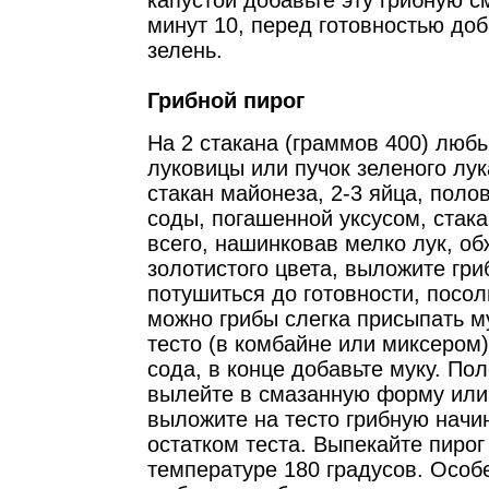
капустой добавьте эту грибную с
минут 10, перед готовностью до
зелень.
Грибной пирог
На 2 стакана (граммов 400) любы
луковицы или пучок зеленого лук
стакан майонеза, 2-3 яйца, поло
соды, погашенной уксусом, стак
всего, нашинковав мелко лук, об
золотистого цвета, выложите гри
потушиться до готовности, посол
можно грибы слегка присыпать м
тесто (в комбайне или миксером)
сода, в конце добавьте муку. По
вылейте в смазанную форму или
выложите на тесто грибную начин
остатком теста. Выпекайте пирог
температуре 180 градусов. Особ