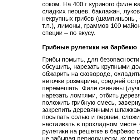
соком. На 400 г куриного филе в
сладких перцев, баклажан, луков
некрупных грибов (шампиньоны, 
т.п.), лимоны, граммов 100 майо
специи – по вкусу.
Грибные рулетики на барбекю
Грибы помыть, для безопасности
обсушить, нарезать крупными до
обжарить на сковороде, охладит
веточки розмарина, средней остр
перемешать. Филе свинины (луч
нарезать ломтями, отбить дере
положить грибную смесь, заверн
закрепить деревянными шпажкам
посыпать солью и перцем, сложи
настаивать в прохладном месте ч
рулетики на решетке в барбекю 
не забывая периодически их пер