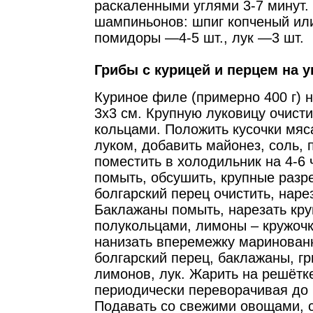
раскаленными углями 3-7 минут. 
шампиньонов: шпиг копченый ил
помидоры —4-5 шт., лук —3 шт.
Грибы с курицей и перцем на у
Куриное филе (примерно 400 г) 
3х3 см. Крупную луковицу очисти
кольцами. Положить кусочки мяса
луком, добавить майонез, соль, 
поместить в холодильник на 4-6 
помыть, обсушить, крупные разр
болгарский перец очистить, наре
Баклажаны помыть, нарезать кр
полукольцами, лимоны – кружоч
нанизать вперемежку маринован
болгарский перец, баклажаны, г
лимонов, лук. Жарить на решётк
периодически переворачивая до 
Подавать со свежими овощами,