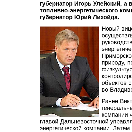
губернатор Игорь Улейский, а
топливно-энергетического комп
губернатор Юрий Лихойда.
Новый вице
осуществл
руководств
энергетич
Приморског
природу, 
физкультур
контролиро
объектов 
во Владив
Ранее Вик
генеральн
компании 
главой Дальневосточной управ
энергетической компании. Затем