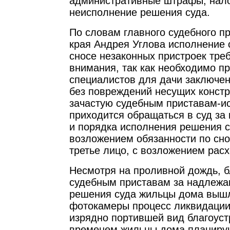
административные штрафы, нало
неисполнение решения суда.
По словам главного судебного п
края Андрея Углова исполнение
сносе незаконных пристроек тре
внимания, так как необходимо п
специалистов для дачи заключен
без повреждений несущих констр
зачастую судебным приставам-и
приходится обращаться в суд за
и порядка исполнения решения с
возложением обязанности по сно
третье лицо, с возложением рас
Несмотря на проливной дождь, 
судебным приставам за надлежа
решения суда жильцы дома вышл
фотокамеры процесс ликвидации
изрядно портившей вид благоуст
временем жильцы дома планирую