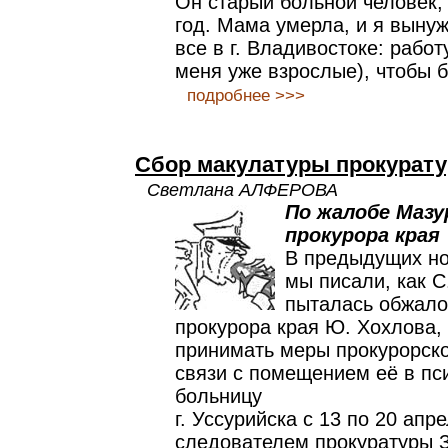
Он старый больной человек, 
год. Мама умерла, и я выну
все в г. Владивостоке: работу
меня уже взрослые), чтобы б
подробнее >>>
Сбор макулатуры прокурат
Светлана АЛФЕРОВА
По жалобе Мазу
прокурора края
В предыдущих но
мы писали, как С
пыталась обжало
прокурора края Ю. Хохлова,
принимать меры прокурорско
связи с помещением её в пс
больницу
г. Уссурийска с 13 по 20 апр
следователем прокуратуры З