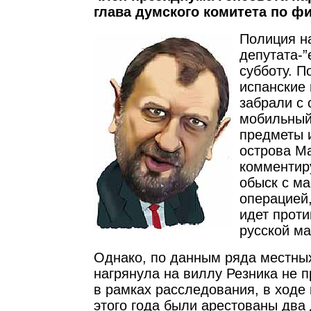
глава думского комитета по ф
Полиция н
депутата-”
субботу. П
испанские
забрали с 
мобильный
предметы и
острова М
комментир
обыск с м
операцией,
идет проти
русской м
Однако, по данным ряда местны
нагрянула на виллу Резника не п
в рамках расследования, в ходе 
этого года были арестованы два 