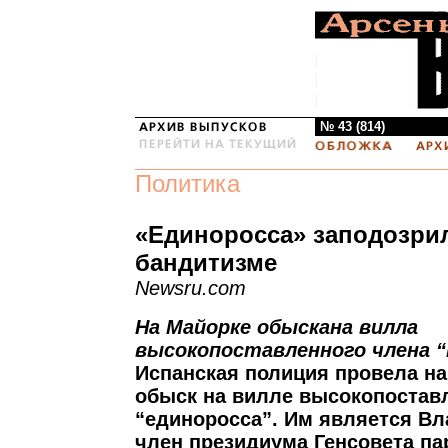
№ 43 (814)
Политика
«Единоросса» заподозри
бандитизме
Newsru.com
На Майорке обыскана вилла
высокопоставленного члена “
Испанская полиция провела на
обыск на вилле высокопостав
“единоросса”. Им является Вл
член президиума Генсовета па