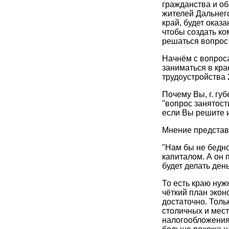
гражданства и о
жителей Дальнего
край, будет оказ
чтобы создать ко
решаться вопрос 
Начнём с вопроса
заниматься в кра
трудоустройства 
Почему Вы, г. гу
"вопрос занятост
если Вы решите 
Мнение представ
"Нам бы не бедно
капиталом. А он 
будет делать день
То есть краю ну
чёткий план экон
достаточно. Толь
столичных и мест
налогообложения