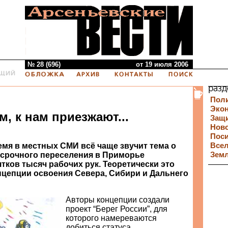
№ 28 (696)
от 19 июля 2006
Пол
Эко
, к нам приезжают...
Защи
Нов
Пос
емя в местных СМИ всё чаще звучит тема о
Все
срочного переселения в Приморье
Зем
тков тысяч рабочих рук. Теоретически это
нцепции освоения Севера, Сибири и Дальнего
Авторы концепции создали
проект “Берег России”, для
которого намереваются
добиться статуса