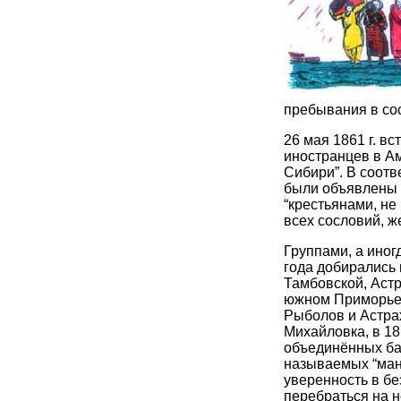
пребывания в со
26 мая 1861 г. в
иностранцев в А
Сибири”. В соотв
были объявлены 
“крестьянами, н
всех сословий, ж
Группами, а иног
года добирались
Тамбовской, Астр
южном Приморье с
Рыболов и Астраха
Михайловка, в 18
объединённых бан
называемых “манзо
уверенность в б
перебраться на н