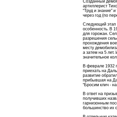
Созданный демоб
артиллерист Тих
“Труд и знание” 
через год (по пе
Следующий этап 
особенность. В 1
для горожан. Сел
разрешения сель
прохождения вое
месту демобилиза
а затем на 5 лет
значительное ко
В феврале 1932 г
приехать на Даль
развитие обрати
прибывшая на Дал
“Бросим клич - на
В ответ на призы
получивших назва
гарнизонным пос
большинство их о
В отдельную кат