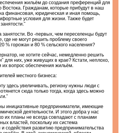
беспечения жильём до создания преференций для
 Востока. Гражданам, которые прибудут в наш
ана финансовая, юридическая и иная помощь,
мфортные условия для жизни. Также будет
занятости."
 занятости. Во -первых, чем переселенцы будут
е, где не могут решить проблему своего
20 % горожан и 80 % сельского населения?
бернатор, не хотите сейчас, немедленно решить
и" для них, уже живущих в крае? Кстати, неплохо,
и их вопрос обеспечения жильём.
ителей местного бизнеса:
ту здесь увеличивать, региону нужны люди с
потянется сюда только тогда, когда здесь можно
ги."
жны инициативные предприниматели, имеющие
омической деятельности. И этого добра у нас
ко их планы не всегда совпадают с планами
ных властей, поскольку их система
 и содействия развитию предпринимательства