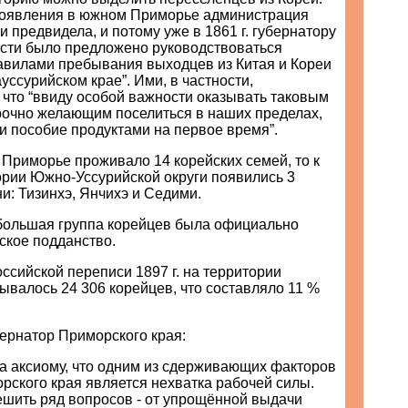
появления в южном Приморье администрация
 предвидела, и потому уже в 1861 г. губернатору
сти было предложено руководствоваться
вилами пребывания выходцев из Китая и Кореи
уссурийском крае”. Ими, в частности,
 что “ввиду особой важности оказывать таковым
рочно желающим поселиться в наших пределах,
и пособие продуктами на первое время”.
 в Приморье проживало 14 корейских семей, то к
тории Южно-Уссурийской округи появились 3
и: Тизинхэ, Янчихэ и Седими.
я большая группа корейцев была официально
ское подданство.
сийской переписи 1897 г. на территории
валось 24 306 корейцев, что составляло 11 %
бернатор Приморского края:
за аксиому, что одним из сдерживающих факторов
рского края является нехватка рабочей силы.
ешить ряд вопросов - от упрощённой выдачи