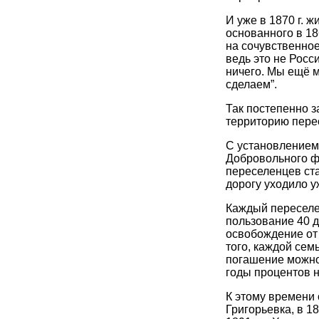
И уже в 1870 г. ж
основанного в 18
на сочувственное
ведь это не Росси
ничего. Мы ещё м
сделаем”.
Так постепенно 
территорию пере
С установлением 
Добровольного ф
переселенцев ст
дорогу уходило уж
Каждый переселе
пользование 40 д
освобождение от 
того, каждой сем
погашение можно 
годы процентов н
К этому времени 
Григорьевка, в 18