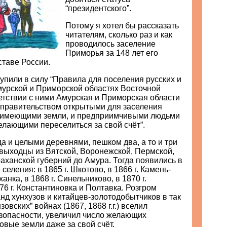
“президентского”.
Потому я хотел бы рассказать
читателям, сколько раз и как
проводилось заселение
Приморья за 148 лет его
ставе России.
ступили в силу “Правила для поселения русских и
мурской и Приморской областях Восточной
етствии с ними Амурская и Приморская области
правительством открытыми для заселения
е имеющими земли, и предприимчивыми людьми
елающими переселиться за свой счёт”.
да и целыми деревнями, пешком два, а то и три
 выходцы из Вятской, Воронежской, Пермской,
аханской губерний до Амура. Тогда появились в
еления: в 1865 г. Шкотово, в 1866 г. Камень-
нка, в 1868 г. Синельниково, в 1870 г.
76 г. Константиновка и Полтавка. Розгром
д хунхузов и китайцев-золотодобытчиков в так
вских” войнах (1867, 1868 г.г.) вселил
езопасности, увеличил число желающих
овые земли даже за свой счёт.