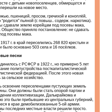
есте с детьми новопоселенцев, обмирщатся и
, перешли на новое место.
жью, пшеницей, просом, гречихой и коноплёй,
 “родится” пьяной (с повыш.. содерж. наркотика).
ы сдавали землю корейцам под посевы мака,
г. Общество приняло постановление: не сдавать
под посевы мака.
о 1917 г. в край переселились 268 820 крестьян и
и было основано 503 села и 16 посёлков.
овые песни
инилось с РСФСР в 1922 г., но примерно 5 лет
вание политустройства посткапиталистической
листической федерацией. После этого новая
 за сельское хозяйство.
ось освоение переселенцами пустующих земель
ины. Они должны были стать опорой партии и
едении коллективизации, Далькрайкома и
ью это были прибывшие из центральных губерний,
иеся в крае демобилизованные 5-ой армии.
ы последних местные власти решили просто.