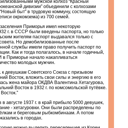
илизованными мужской колхоз “Красный
оокеанской дивизии” объединили с колхозами
и “Новый быт” в трудовую коммуну, состоящую
реписи окркомзема) из 700 семей.
заселения Приморья имел некоторую
932 г. в СССР были введены паспорта, но только
ьским жителям паспорт выдавался только с
совета. Но демобилизованные после
нной службы имели право получить паспорт по
ции. Как и тогда полагалось, в начале годичный,
. И в Приморье начало накапливаться
личество молодых мужчин.
. к девушкам Советского Союза с призывом
ний Восток, вложить свои силы и энергию в его
лась жена майора ОКДВА Валентина Хетагурова,
ьний Восток в 1932 г. по комсомольской путёвке.
 Восток.”
в в августе 1937 г. в край прибыло 5000 девушек,
ние - хетагуровки. Они были распределены по
ёлкам и береговым рыбкомбинаам. А потом
казались в городах.
егорию можно выделить переселенцев из Кореи.