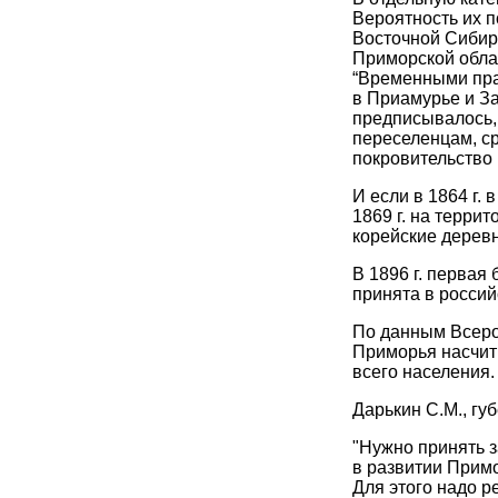
Вероятность их 
Восточной Сибири
Приморской обла
“Временными пра
в Приамурье и За
предписывалось,
переселенцам, с
покровительство 
И если в 1864 г.
1869 г. на терри
корейские деревн
В 1896 г. перва
принята в россий
По данным Всерос
Приморья насчиты
всего населения.
Дарькин С.М., гу
"Нужно принять 
в развитии Примо
Для этого надо р