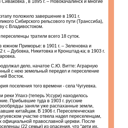
и Сиваковка , в 1895 г. – Новокачалинск и многие
этапу положило завершение в 1901 г.
ликого Сибирского рельсового пути (Транссиба),
ву с Владивостоком.
 переселенцы тратили всего 18 суток.
в южном Приморье: в 1901 г. – Зеленовка и
 г. – Дубовка, Никитовка и Кронштад-ка; в 1903 г.
аровка.
одолжал дело, начатое С.Ю. Витте: Аграрную
нный с нею земельный передел и переселение
ний Восток.
рия поселения того времени - села Чугуевка.
и реки Улахэ (теперь Уссури) находилось
ние. Прибывшие туда в 1903 г. русские
рообрядцы заняли уже распаханные земли,
авшие китайцам. В 1906 г. Переселенческая
угуевском участке отвела надел переселенцам,
 официальной православной церкви. После
селенцы (22 семьи) из опасения, что “дети их,