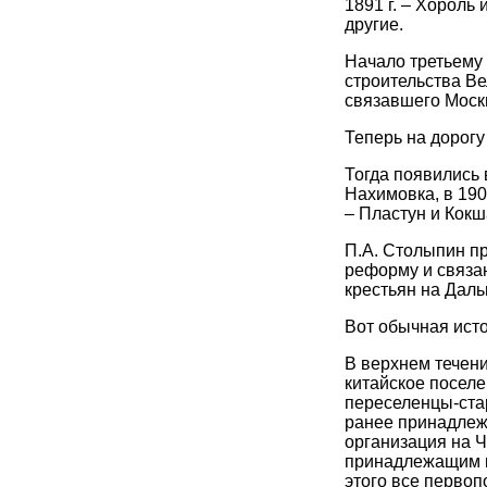
1891 г. – Хороль 
другие.
Начало третьему 
строительства Ве
связавшего Моск
Теперь на дорогу
Тогда появились 
Нахимовка, в 1902
– Пластун и Кокш
П.А. Столыпин пр
реформу и связа
крестьян на Даль
Вот обычная исто
В верхнем течени
китайское поселе
переселенцы-ста
ранее принадлеж
организация на Ч
принадлежащим к
этого все первопо