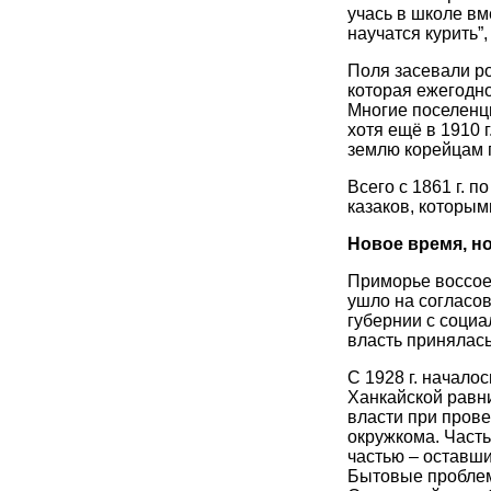
учась в школе вм
научатся курить”
Поля засевали ро
которая ежегодно
Многие поселенц
хотя ещё в 1910 
землю корейцам 
Всего с 1861 г. п
казаков, которым
Новое время, н
Приморье воссоед
ушло на согласо
губернии с социа
власть принялась
С 1928 г. начал
Ханкайской равн
власти при пров
окружкома. Част
частью – оставш
Бытовые проблем