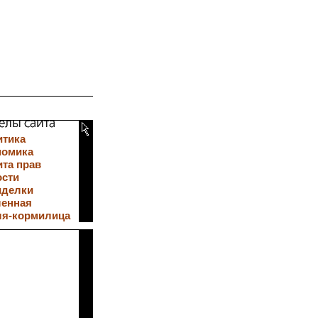
итика
номика
та прав
ости
иделки
ленная
ля-кормилица