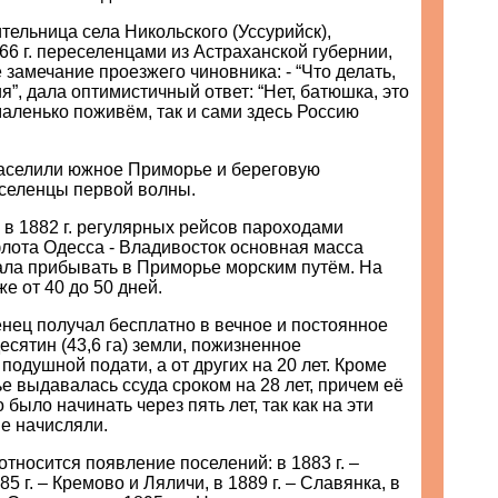
ительница села Никольского (Уссурийск),
66 г. переселенцами из Астраханской губернии,
 замечание проезжего чиновника: - “Что делать,
я”, дала оптимистичный ответ: “Нет, батюшка, это
аленько поживём, так и сами здесь Россию
заселили южное Приморье и береговую
селенцы первой волны.
в 1882 г. регулярных рейсов пароходами
лота Одесса - Владивосток основная масса
ала прибывать в Приморье морским путём. На
е от 40 до 50 дней.
нец получал бесплатно в вечное и постоянное
есятин (43,6 га) земли, пожизненное
подушной подати, а от других на 20 лет. Кроме
ье выдавалась ссуда сроком на 28 лет, причем её
было начинать через пять лет, так как на эти
е начисляли.
относится появление поселений: в 1883 г. –
85 г. – Кремово и Ляличи, в 1889 г. – Славянка, в