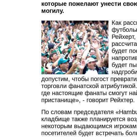
которые пожелают унести свою
могилу.
Как расс
футболь
Рейхерт,
рассчита
будет по
напротив
будет п
надгроби
допустим, чтобы погост преврат
торговли фанатской атрибутикой.
где настоящие фанаты смогут на
пристанище», - говорит Рейхтер.
По словам председателя «Hambu
кладбище также планируется воз
некоторым выдающимся игрокам.
посетителей будет встречать бо