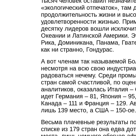
тысяч человек оставил незначит
«экологический отпечаток», там
продолжительность жизни и высо
удовлетворенности жизнью. Прим
десятку лидеров вошли исключи
Океании и Латинской Америки. Э
Рика, Доминикана, Панама, Гват
как ни странно, Гондурас.
А вот членам так называемой Б
несмотря на всю свою индустри
радоваться нечему. Среди пром
стран самой счастливой, по оце
аналитиков, оказалась Италия – 
идет Германия – 81, Япония – 95
Канада – 111 и Франция – 129. А
лишь 139 место, а США – 150-ое
Весьма плачевные результаты по
списке из 179 стран она едва до