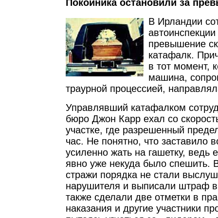
Покойника остановили за пре
В Ирландии со
автоинспекции
превышение ск
катафалк. При
в тот момент, 
машина, сопр
траурной процессией, направлял
Управлявший катафалком сотруд
бюро Джон Карр ехал со скорост
участке, где разрешенный предел
час. Не понятно, что заставило в
усиленно жать на гашетку, ведь 
явно уже некуда было спешить. 
стражи порядка не стали выслу
нарушителя и выписали штраф в 
также сделали две отметки в пр
наказания и другие участники пр