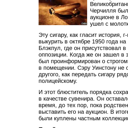
Великобритан
Черчилля был
аукционе в Л
ушел с молотк
Эту сигару, как гласит история, 
выкурить в октябре 1950 года на
Блэкпул, где он присутствовал в
оппозиции. Когда же он зашел в 
был проинформирован о строгом 
в помещении. Сэру Уинстону не 
другого, как передать сигару ря
полицейскому.
И этот блюститель порядка сохр
в качестве сувенира. Он оставал
время, до тех пор, пока родстве
выставить его на аукцион. В итог
были куплены частным коллекци