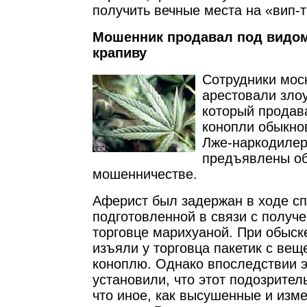
получить вечные места на «вип-
Мошенник продавал под видо
крапиву
Сотрудники мос
арестовали зло
который продав
конопли обыкно
Лже-наркодилер
предъявлены об
мошенничестве.
Аферист был задержан в ходе с
подготовленной в связи с получ
торговце марихуаной. При обыск
изъяли у торговца пакетик с вещ
коноплю. Однако впоследствии 
установили, что этот подозрител
что иное, как высушенные и изм