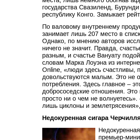
места, лишь немного обогнав аф
государства Свазиленд, Бурунди
республику Конго. Замыкает рей
По валовому внутреннему проду
занимает лишь 207 место в списк
Однако, по мнению авторов иссл
ничего не значит. Правда, счаст
разным, и счастье Вануату подой
словам Марка Лоуэна из интерне
Online, «люди здесь счастливы, 
довольствуются малым. Это не 
потребления. Здесь главное – эт
добрососедские отношения. Это 
просто ни о чем не волнуетесь».
лишь циклоны и землетрясения»,
Недокуренная сигара Черчилля
Недокуренная
премьер-мини