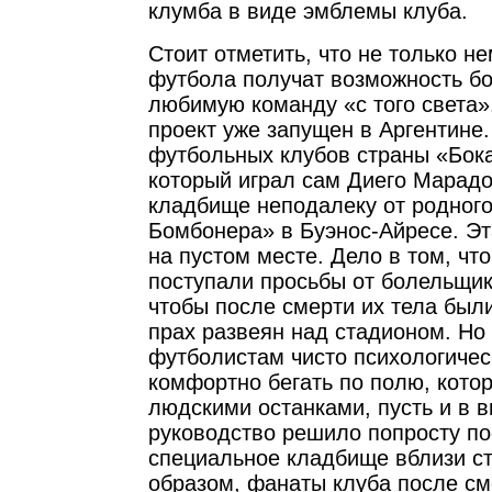
клумба в виде эмблемы клуба.
Стоит отметить, что не только н
футбола получат возможность бо
любимую команду «с того света»
проект уже запущен в Аргентине
футбольных клубов страны «Бока
который играл сам Диего Марадо
кладбище неподалеку от родного
Бомбонера» в Буэнос-Айресе. Эт
на пустом месте. Дело в том, что
поступали просьбы от болельщик
чтобы после смерти их тела был
прах развеян над стадионом. Но
футболистам чисто психологичес
комфортно бегать по полю, кото
людскими останками, пусть и в в
руководство решило попросту по
специальное кладбище вблизи с
образом, фанаты клуба после см