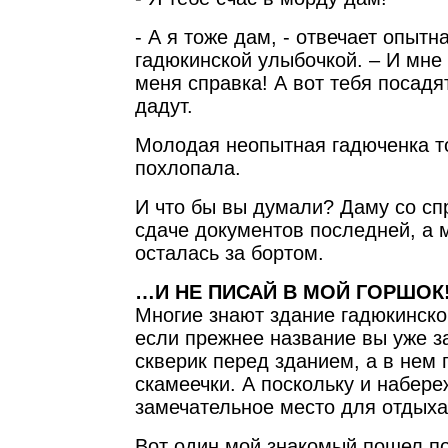
- А я тоже дам, - отвечает опытн
гадюкинской улыбочкой. – И мне н
меня справка! А вот тебя посадя
дадут.
Молодая неопытная гадюченка т
похлопала.
И что бы вы думали? Даму со сп
сдаче документов последней, а 
осталась за бортом.
…И НЕ ПИСАЙ В МОЙ ГОРШОК
Многие знают здание гадюкинско
если прежнее название вы уже з
скверик перед зданием, а в нем 
скамеечки. А поскольку и набере
замечательное место для отдыха
Вот один мой знакомый пошел по