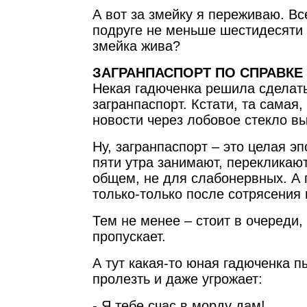
А вот за змейку я переживаю. Вс
подруге не меньше шестидесяти 
змейка жива?
ЗАГРАНПАСПОРТ ПО СПРАВКЕ
Некая гадюченка решила сделат
загранпаспорт. Кстати, та самая
новости через лобовое стекло в
Ну, загранпаспорт – это целая эп
пяти утра занимают, перекликают
общем, не для слабонервных. А 
только-только после сотрясения 
Тем не менее – стоит в очереди, 
пропускает.
А тут какая-то юная гадюченка п
пролезть и даже угрожает:
- Я тебе счас в морду дам!