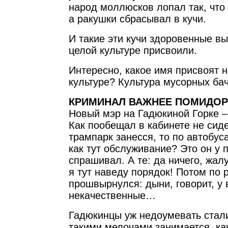
народ моллюсков лопал так, что
а ракушки сбрасывал в кучи.
И такие эти кучи здоровенные вы
целой культуре присвоили.
Интересно, какое имя присвоят 
культуре? Культура мусорных ба
КРИМИНАЛ ВАЖНЕЕ ПОМИДО
Новый мэр на Гадюкиной Горке –
Как пообещал в кабинете не сидет
трампарк занесся, то по автобус
как тут обслуживание? Это он у 
спрашивал. А те: да ничего, жалу
я тут наведу порядок! Потом по
прошвырнулся: дыни, говорит, у 
некачественные…
Гадюкинцы уж недоумевать стали
такими мелочами занимается, ка