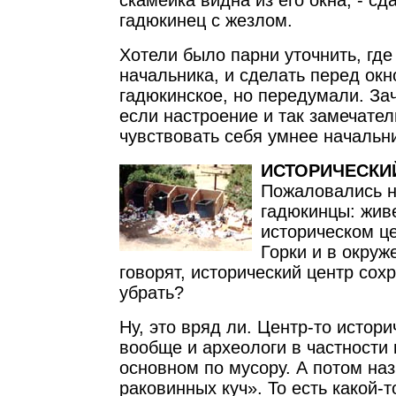
скамейка видна из его окна, - сд
гадюкинец с жезлом.
Хотели было парни уточнить, где 
начальника, и сделать перед окн
гадюкинское, но передумали. За
если настроение и так замечате
чувствовать себя умнее начальни
ИСТОРИЧЕСКИ
Пожаловались н
гадюкинцы: живе
историческом ц
Горки и в окруж
говорят, исторический центр сох
убрать?
Ну, это вряд ли. Центр-то истори
вообще и археологи в частности
основном по мусору. А потом на
раковинных куч». То есть какой-