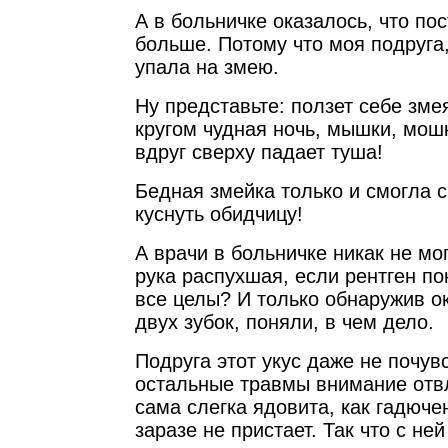
А в больничке оказалось, что п
больше. Потому что моя подруга
упала на змею.
Ну представьте: ползет себе змея
кругом чудная ночь, мышки, мо
вдруг сверху падает туша!
Бедная змейка только и смогла с 
куснуть обидчицу!
А врачи в больничке никак не мо
рука распухшая, если рентген пок
все целы? И только обнаружив о
двух зубок, поняли, в чем дело.
Подруга этот укус даже не почув
остальные травмы внимание отвл
сама слегка ядовита, как гадючен
заразе не пристает. Так что с не