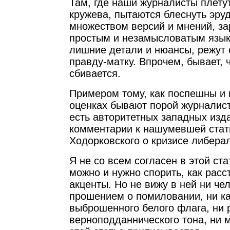
Там, где наши журналисты плету
кружева, пытаются блеснуть эру
множеством версий и мнений, з
простым и незамысловатым язык
лишние детали и нюансы, режут
правду-матку. Впрочем, бывает, ч
сбивается.
Примером тому, как поспешны и 
оценках бывают порой журналист
есть авторитетных западных изда
комментарии к нашумевшей ста
Ходорковского о кризисе либера
Я не со всем согласен в этой ста
можно и нужно спорить, как рас
акценты. Но не вижу в ней ни че
прошением о помиловании, ни ка
выброшенного белого флага, ни 
верноподданнического тона, ни м