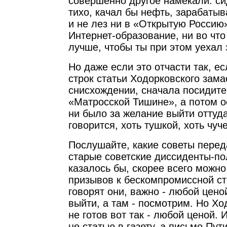
совершенно другое намекали: си
тихо, качал бы нефть, зарабаты
и не лез ни в «Открытую Россию»
Интернет-образование, ни во что
лучше, чтобы ты при этом уехал 
Но даже если это отчасти так, е
строк статьи Ходорковского зама
снисхождении, сначала посидите
«Матросской Тишине», а потом о
ни было за желание выйти оттуда
говорится, хоть тушкой, хоть чуч
Послушайте, какие советы пере
старые советские диссиденты-пол
казалось бы, скорее всего можн
призывов к бескомпромиссной сто
говорят они, важно - любой цено
выйти, а там - посмотрим. Но Хо
не готов вот так - любой ценой.
не статью в газету, а письмо Пут