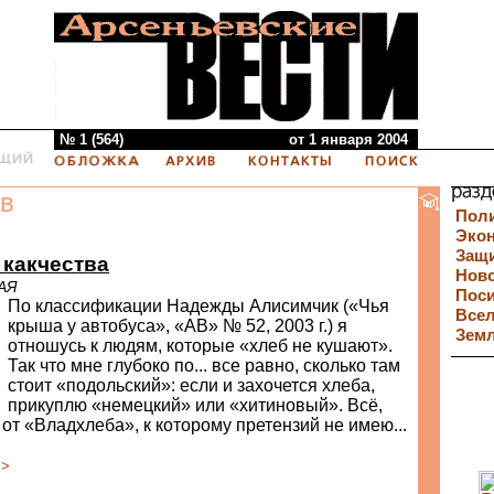
№ 1 (564)
от 1 января 2004
в
Пол
Эко
Защи
 какчества
Нов
АЯ
Пос
По классификации Надежды Алисимчик («Чья
Все
крыша у автобуса», «АВ» № 52, 2003 г.) я
Зем
отношусь к людям, которые «хлеб не кушают».
Так что мне глубоко по... все равно, сколько там
стоит «подольский»: если и захочется хлеба,
прикуплю «немецкий» или «хитиновый». Всё,
 от «Владхлеба», к которому претензий не имею...
>>