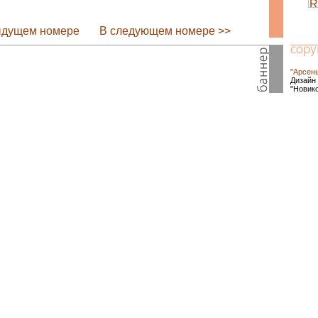
ыдущем номере
В следующем номере >>
"Арсен
Дизайн 
"Новик