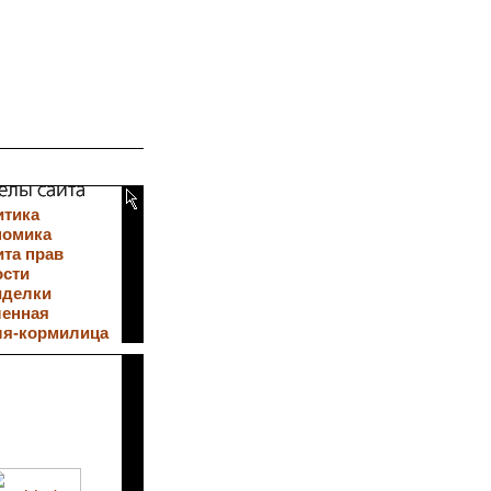
итика
номика
та прав
ости
иделки
ленная
ля-кормилица